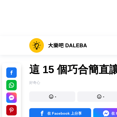
這 15 個巧合簡
好奇心
-
-
在 Facebook 上分享
在 