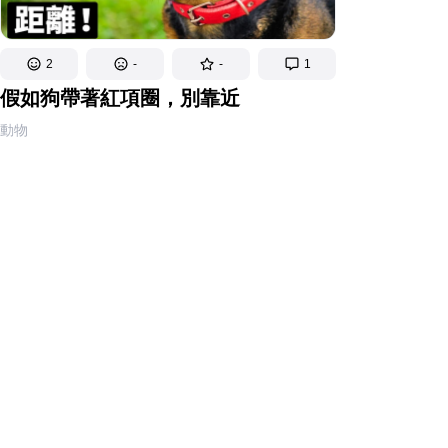
2
-
-
1
假如狗帶著紅項圈，別靠近
動物