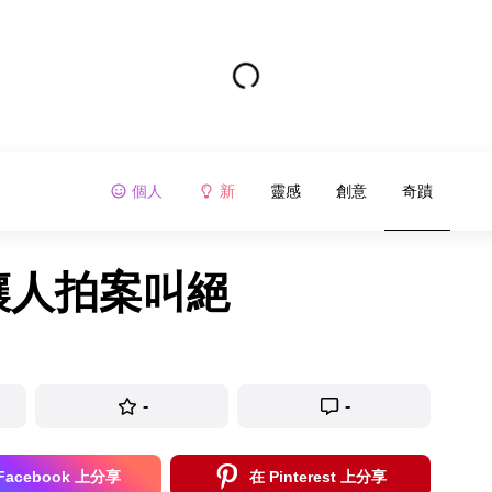
個人
新
靈感
創意
奇蹟
直讓人拍案叫絕
-
-
Facebook 上分享
在 Pinterest 上分享