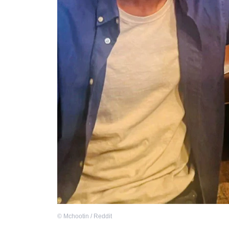
©
Mchootin / Reddit