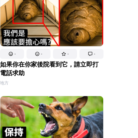
-
-
-
-
如果你在你家後院看到它，請立即打
電話求助
地方