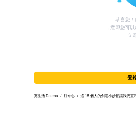
恭喜您！
，意即您可以
立
登
亮生活 Daleba
/
好奇心
/
這 15 個人的創意小妙招讓我們直