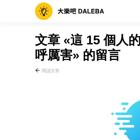
文章 «這 15 個
呼厲害» 的留言
閱讀文章