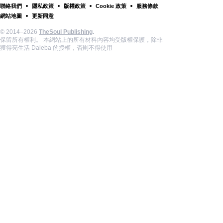
聯絡我們
隱私政策
版權政策
Cookie 政策
服務條款
網站地圖
更新同意
© 2014–2026
TheSoul Publishing
.
保留所有權利。 本網站上的所有材料內容均受版權保護，除非
獲得亮生活 Daleba 的授權，否則不得使用