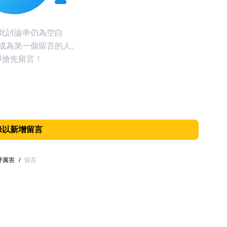
此討論串仍為空白
成為第一個留言的人。
即搶先留言！
錄以新增留言
呼厲害
/
留言