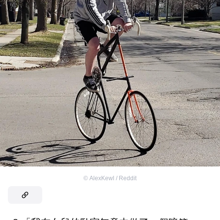
©
AlexKewl / Reddit