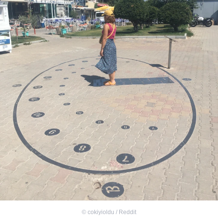
©
cokiyioldu / Reddit