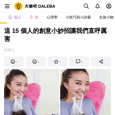
個人
新
心理學
小技巧與小訣竅
女孩小物
這 15 個人的創意小妙招讓我們直呼厲
害
好奇心
-
-
-
-