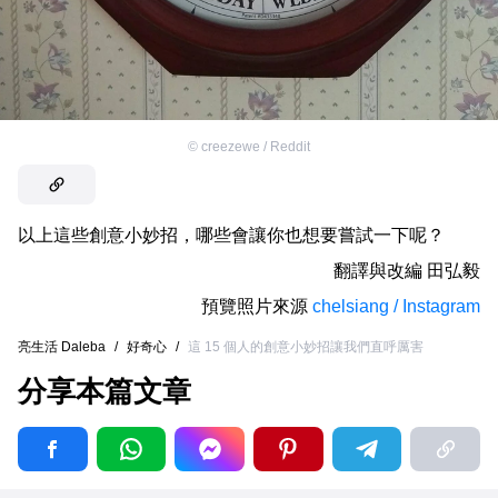
©
creezewe / Reddit
以上這些創意小妙招，哪些會讓你也想要嘗試一下呢？
翻譯與改編
田弘毅
預覽照片來源
chelsiang / Instagram
亮生活 Daleba
/
好奇心
/
這 15 個人的創意小妙招讓我們直呼厲害
分享本篇文章