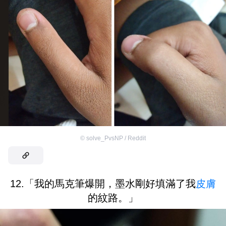
©
solve_PvsNP / Reddit
12.「我的馬克筆爆開，墨水剛好填滿了我
皮膚
的紋路。」