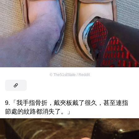
©
The51stState / Reddit
9.「我手指骨折，戴夾板戴了很久，甚至連指
節處的紋路都消失了。」