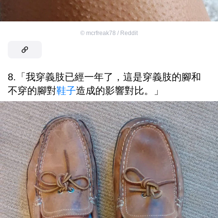
©
mcrfreak78 / Reddit
8.「我穿義肢已經一年了，這是穿義肢的腳和
不穿的腳對
鞋子
造成的影響對比。」