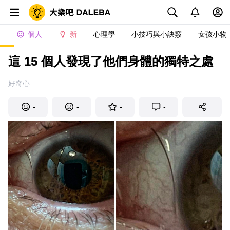
個人
新
心理學
小技巧與小訣竅
女孩小物
這 15 個人發現了他們身體的獨特之處
好奇心
-
-
-
-