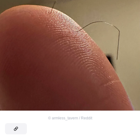
©
armless_tavern / Reddit