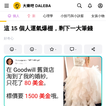
個人
新
心理學
小技巧與小訣竅
女孩小物
這 15 個人運氣爆棚，剩下一大筆錢
好奇心
-
-
-
-