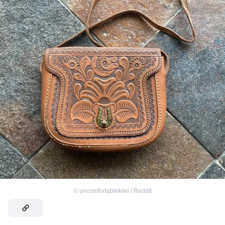
©
uncomfortablekiwi / Reddit