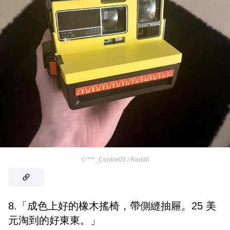
©
***_Cookie03 / Reddit
8.「成色上好的橡木搖椅，帶側縫抽屜。25 美
元淘到的好東東。」