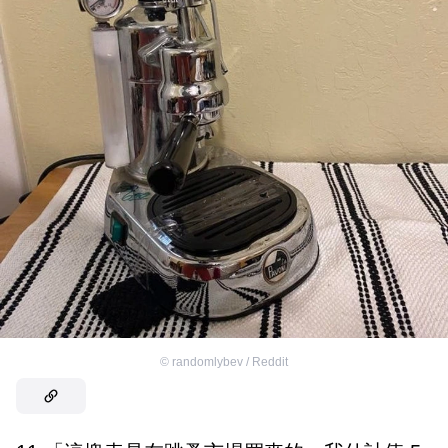
©
randomlybev / Reddit