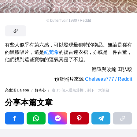
©
butterflygirl1980 / Reddit
有些人似乎有第六感，可以發現最獨特的物品。無論是稀有
的黑膠唱片，還是
紀梵希
的複古連衣裙，亦或是一件古董，
他們找到這些寶物的運氣真是了不起。
翻譯與改編
田弘毅
預覽照片來源
Chelseas777 / Reddit
亮生活 Daleba
/
好奇心
/
這 15 個人運氣爆棚，剩下一大筆錢
分享本篇文章