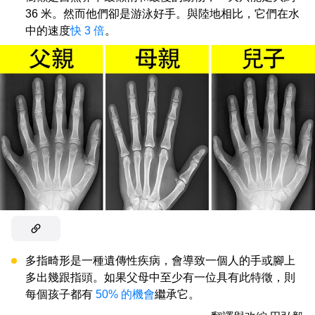
36 米。然而他們卻是游泳好手。與陸地相比，它們在水
中的速度
快 3 倍
。
多指畸形是一種遺傳性疾病，會導致一個人的手或腳上
多出幾跟指頭。如果父母中至少有一位具有此特徵，則
每個孩子都有
50% 的機會
繼承它。