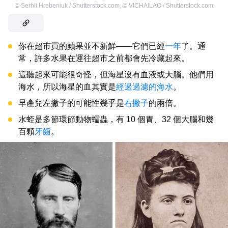
©
Serhii Hrebeniuk / Shutterstock.com
,
©
VICHAILAO / Shutterstock.com
你在超市買的蘋果並不新鮮——它們已經
一年
了。通
常，許多水果在運往超市之前都會先冷藏起來。
這聽起來可能很奇怪，但海星沒有血液或大腦。他們用
海水，所以海星的血其實是
經過過濾的海水
。
早產兒左撇子的可能性幾乎是
右撇子
的兩倍。
水蛭是多節環節動物蠕蟲，有 10 個胃、32 個大腦和幾
百顆
牙齒
。