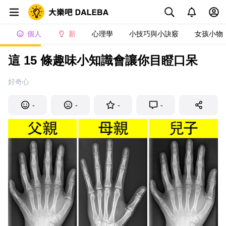
個人
新
心理學
小技巧與小訣竅
女孩小物
這 15 條趣味小知識會讓你目瞪口呆
好奇心
-
-
-
-