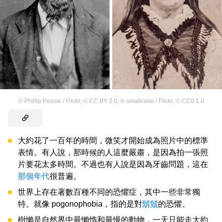
©
Phillip Pessar / Flickr
,
©
CC BY 2.0
,
©
smallcurio / Flickr
,
©
CC0 1.0
大約花了一百年的時間，微笑才開始成為照片中的標準
表情。有人說，那時候的人這麼嚴肅，是因為拍一張照
片要花太多時間。不過也有人說是因為牙齒問題，這在
那個年代
很普遍。
世界上存在著數百種不同的恐懼症，其中一些非常獨
特。就像 pogonophobia，指的是對
鬍鬚
的恐懼。
樹懶是自然界中最懶惰和最慢的動物，一天只能走大約