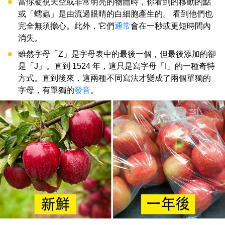
當你凝視天空或非常明亮的物體時，你看到的移動的點
或「蠕蟲」是由流過眼睛的白細胞產生的。 看到他們也
完全無須擔心。此外，它們
通常
會在一秒或更短時間內
消失。
雖然字母「Z」是字母表中的最後一個，但最後添加的卻
是「J」。直到 1524 年，這只是寫字母「I」的一種奇特
方式。直到後來，這兩種不同寫法才變成了兩個單獨的
字母，有單獨的
發音
。