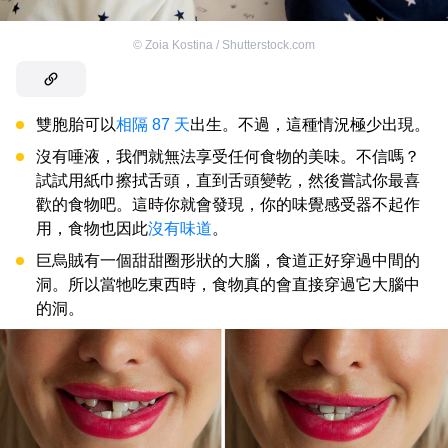
©
Zoia Kostina / Shutterstock.com
雙胞胎可以
相隔 87 天
出生。不過，這種情況極少出現。
沒有唾液，我們就無法享受任何食物的美味。不信嗎？
試試用紙巾擦拭舌頭，直到舌頭變乾，然後嘗試你最喜
歡的食物吧。這時你就會發現，你的味覺感受器不起作
用，食物也因此
沒有味道
。
巨烏賊有一個甜甜圈形狀的大腦，食道正好穿過中間的
洞。所以當牠吃東西時，食物真的會直接穿過它大腦中
的洞。