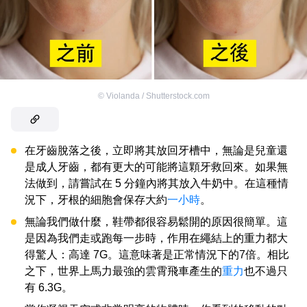
©
Violanda / Shutterstock.com
在牙齒脫落之後，立即將其放回牙槽中，無論是兒童還
是成人牙齒，都有更大的可能將這顆牙救回來。如果無
法做到，請嘗試在 5 分鐘內將其放入牛奶中。在這種情
況下，牙根的細胞會保存大約
一小時
。
無論我們做什麼，鞋帶都很容易鬆開的原因很簡單。這
是因為我們走或跑每一步時，作用在繩結上的重力都大
得驚人：高達 7G。這意味著是正常情況下的7倍。相比
之下，世界上馬力最強的雲霄飛車產生的
重力
也不過只
有 6.3G。