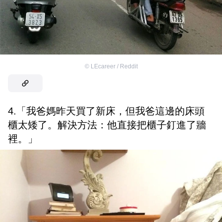
©
LEcareer / Reddit
4.「我爸媽昨天買了新床，但我爸這邊的床頭
櫃太矮了。解決方法：他直接把櫃子釘進了牆
裡。」