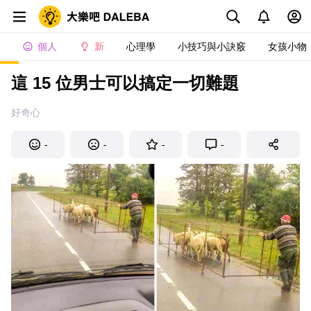
個人
新
心理學
小技巧與小訣竅
女孩小物
這 15 位男士可以搞定一切難題
好奇心
-
-
-
-