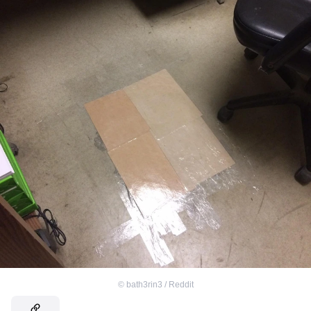
©
bath3rin3 / Reddit