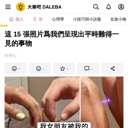
個人
新
心理學
小技巧與小訣竅
女孩小物
這 15 張照片爲我們呈現出平時難得一
見的事物
好奇心
-
-
-
-