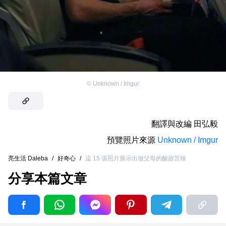
©
Unknown / Imgur
翻譯與改編
田弘毅
預覽照片來源
Unknown / Imgur
亮生活 Daleba
/
好奇心
/
這 15 張照片展示出做父母的酸甜苦辣
分享本篇文章