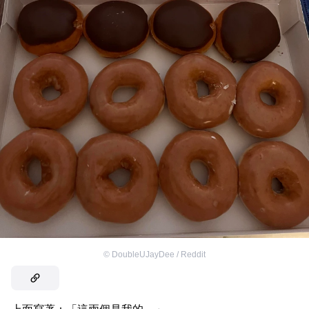
©
DoubleUJayDee / Reddit