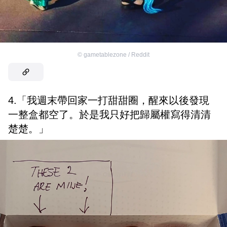
©
gametablezone / Reddit
4.「我週末帶回家一打甜甜圈，醒來以後發現
一整盒都空了。於是我只好把歸屬權寫得清清
楚楚。」