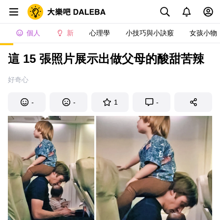
個人
新
心理學
小技巧與小訣竅
女孩小物
這 15 張照片展示出做父母的酸甜苦辣
好奇心
-
-
1
-