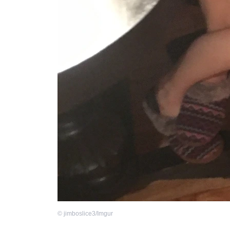
©
jimboslice3/Imgur