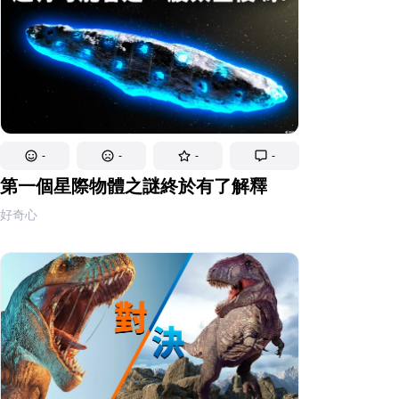
-
-
-
-
第一個星際物體之謎終於有了解釋
好奇心