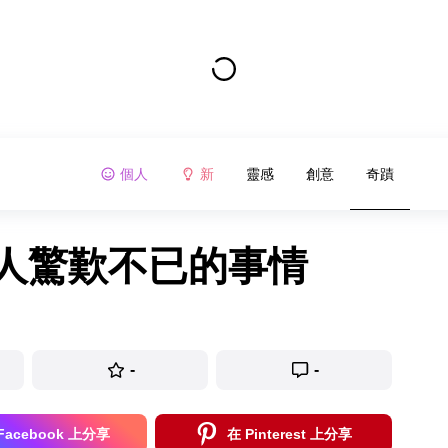
個人
新
靈感
創意
奇蹟
讓人驚歎不已的事情
-
-
Facebook 上分享
在 Pinterest 上分享