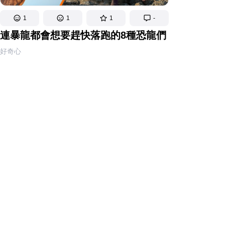
1
1
1
-
連暴龍都會想要趕快落跑的8種恐龍們
好奇心