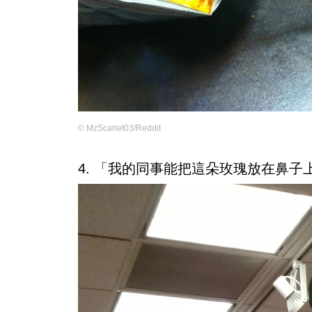
©
MzScarlet03/Reddit
4. 「我的同事能把這朵玫瑰放在鼻子上