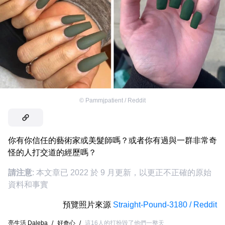
©
Pammjpatient / Reddit
你有你信任的藝術家或美髮師嗎？或者你有過與一群非常奇
怪的人打交道的經歷嗎？
請注意
: 本文章已 2022 於 9 月更新，以更正不正確的原始
資料和事實
預覽照片來源
Straight-Pound-3180 / Reddit
亮生活 Daleba
/
好奇心
/
這16人的打扮毀了他們一整天