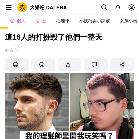
個人
新
心理學
小技巧與小訣竅
女孩小物
這16人的打扮毀了他們一整天
好奇心
-
-
-
-