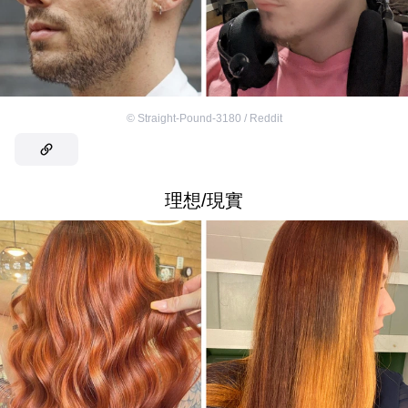
©
Straight-Pound-3180 / Reddit
理想/現實