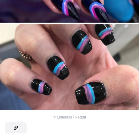
©
turtletails / Reddit