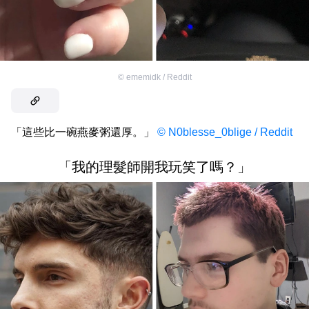
©
ememidk / Reddit
「這些比一碗燕麥粥還厚。」
© N0blesse_0blige / Reddit
「我的理髮師開我玩笑了嗎？」