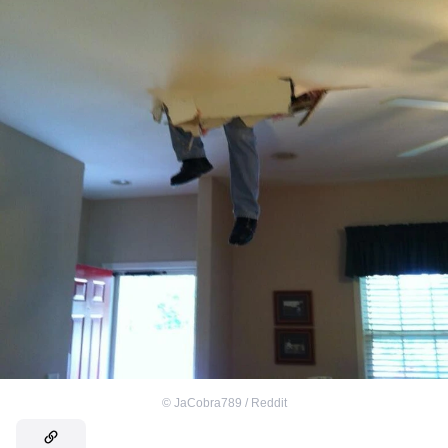
©
JaCobra789 / Reddit