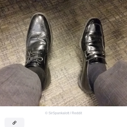
©
SirSpankalott / Reddit