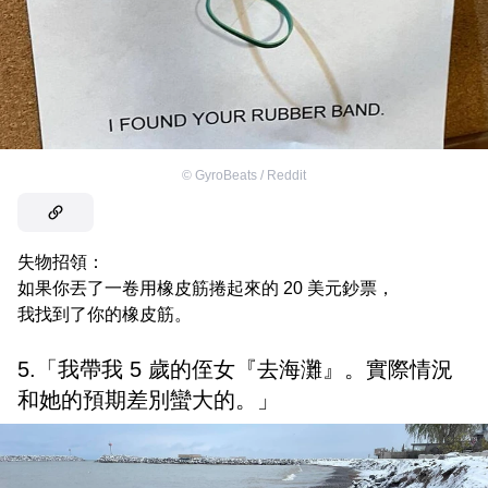
©
GyroBeats / Reddit
失物招領：
如果你丟了一卷用橡皮筋捲起來的 20 美元鈔票，
我找到了你的橡皮筋。
5.「我帶我 5 歲的侄女『去海灘』。實際情況
和她的預期差別蠻大的。」