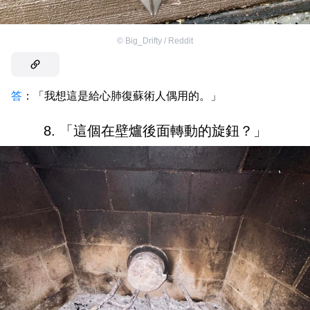
©
Big_Drifty / Reddit
答
：「我想這是給心肺復蘇術人偶用的。」
8. 「這個在壁爐後面轉動的旋鈕？」