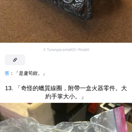
©
TurangaLeela803 / Reddit
答
：「是蘆筍鉗。」
13. 「奇怪的蠟質線圈，附帶一盒火器零件。大
約手掌大小。」