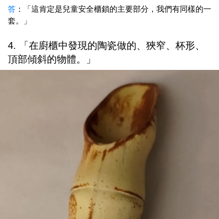
答
：「這肯定是兒童安全櫃鎖的主要部分，我們有同樣的一
套。」
4. 「在廚櫃中發現的陶瓷做的、狹窄、杯形、
頂部傾斜的物體。」