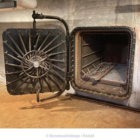
©
BonelessHotdogs / Reddit