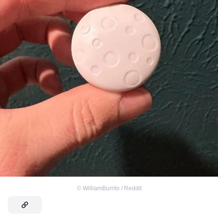
©
WilliamBurrito / Reddit