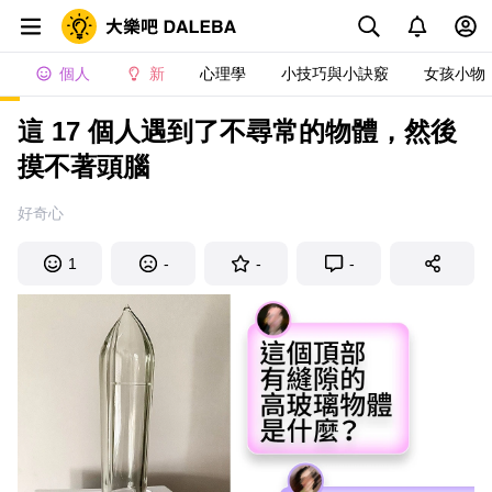
個人
新
心理學
小技巧與小訣竅
女孩小物
這 17 個人遇到了不尋常的物體，然後
摸不著頭腦
好奇心
1
-
-
-