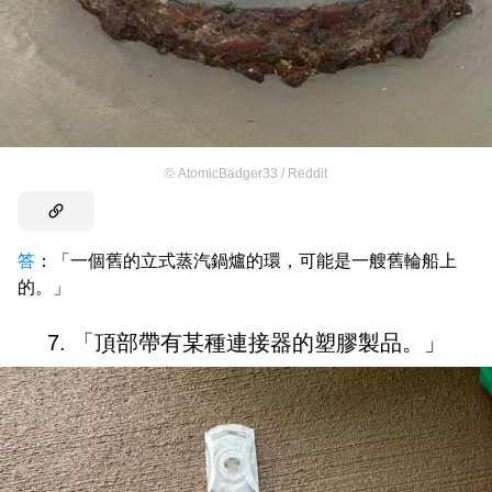
©
AtomicBadger33 / Reddit
答
：「一個舊的立式蒸汽鍋爐的環，可能是一艘舊輪船上
的。」
7. 「頂部帶有某種連接器的塑膠製品。」