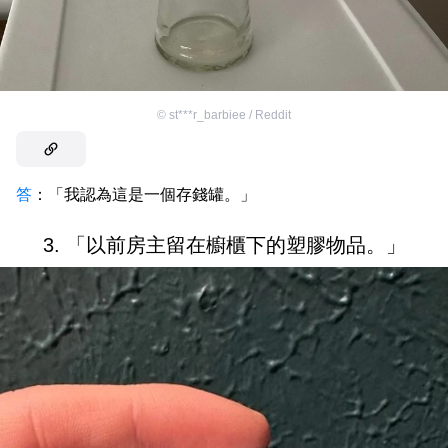
©
st***r_barbiee / Reddit
答
：「我認為這是一個存錢罐。」
3. 「以前房主留在櫥櫃下的塑膠物品。」