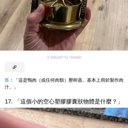
©
babyab**rs / Reddit
答
：「這是鴨肉（或任何肉類）壓榨器。基本上用於製作肉
汁。」
17. 「這個小的空心塑膠膠囊狀物體是什麼？」