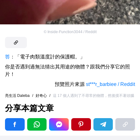
©
Inside-Function3044 / Reddit
答
：「電子肉類溫度計的保護帽。」
你是否遇到過無法猜出其用途的物體？跟我們分享它的照
片！
預覽照片來源
st***r_barbiee / Reddit
亮生活 Daleba
/
好奇心
/
這 17 個人遇到了不尋常的物體，然後摸不著頭腦
分享本篇文章