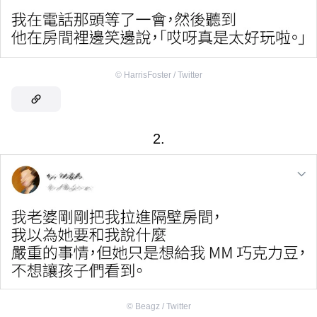
©
HarrisFoster / Twitter
2.
©
Beagz / Twitter