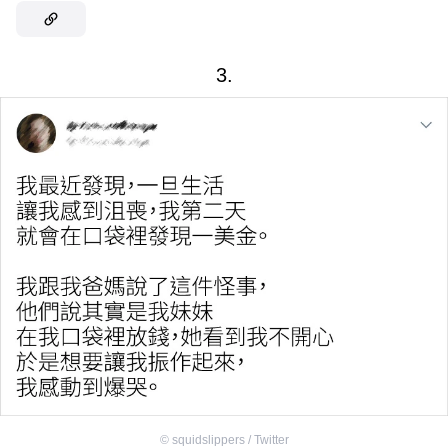
3.
©
squidslippers / Twitter