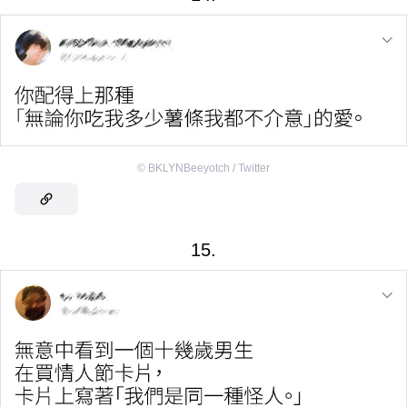
©
BKLYNBeeyotch / Twitter
15.