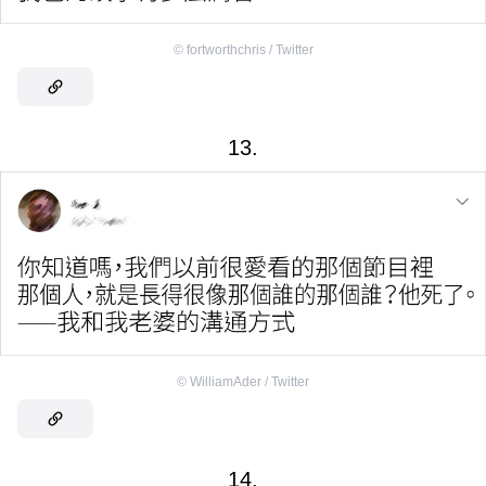
©
fortworthchris / Twitter
13.
©
WilliamAder / Twitter
14.