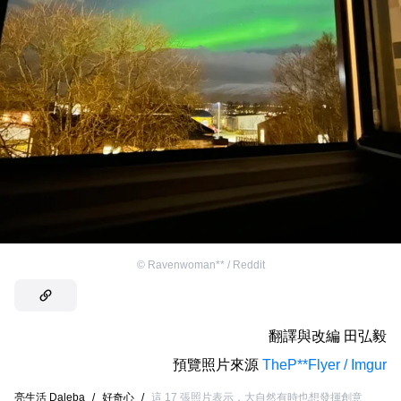
©
Ravenwoman** / Reddit
翻譯與改編
田弘毅
預覽照片來源
TheP**Flyer / Imgur
亮生活 Daleba
/
好奇心
/
這 17 張照片表示，大自然有時也想發揮創意