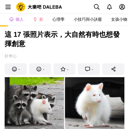
個人
新
心理學
小技巧與小訣竅
女孩小物
這 17 張照片表示，大自然有時也想發
揮創意
好奇心
-
-
-
-