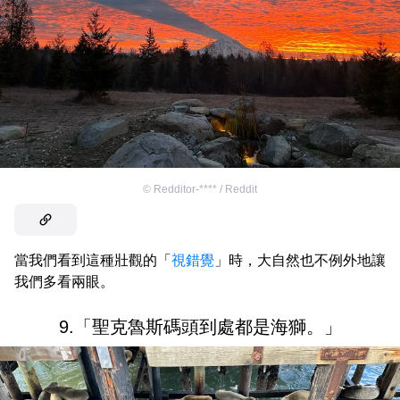
©
Redditor-**** / Reddit
當我們看到這種壯觀的「
視錯覺
」時，大自然也不例外地讓
我們多看兩眼。
9.「聖克魯斯碼頭到處都是海獅。」