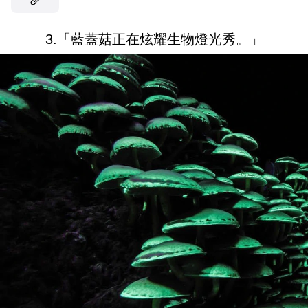
3.「藍蓋菇正在炫耀生物燈光秀。」