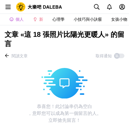
個人
新
心理學
小技巧與小訣竅
女孩小物
文章 «這 18 張照片比陽光更暖人» 的留
言
閱讀文章
取得通知
恭喜您！此討論串仍為空白
，意即您可以成為第一個留言的人。
立即搶先留言！