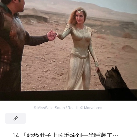
©
MissSailorSarah / Reddit
,
©
Marvel.com
14.「她舔肚子上的毛舔到一半睡著了⋯」