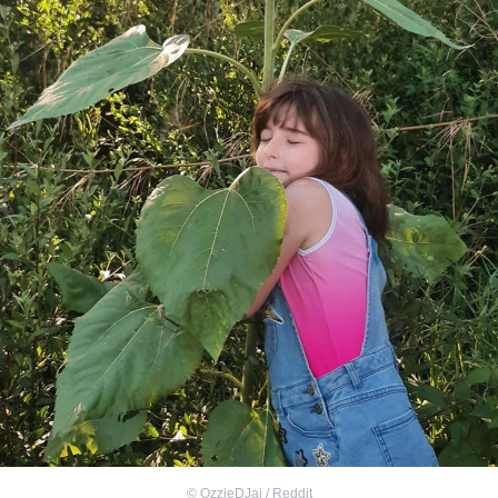
©
OzzieDJai / Reddit