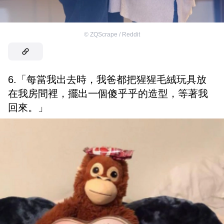
©
ZQScrape / Reddit
6.「每當我出去時，我爸都把猩猩毛絨玩具放
在我房間裡，擺出一個傻乎乎的造型，等著我
回來。」