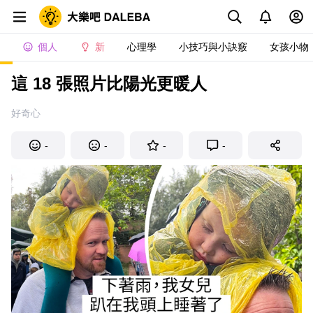
個人
新
心理學
小技巧與小訣竅
女孩小物
這 18 張照片比陽光更暖人
好奇心
-
-
-
-