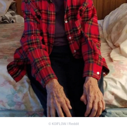
©
K0IFL0W / Reddit