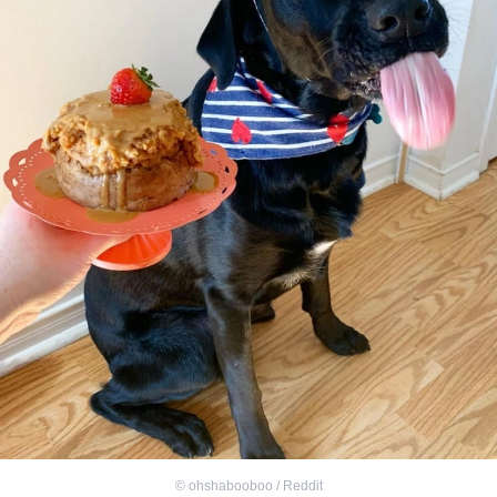
©
ohshabooboo / Reddit