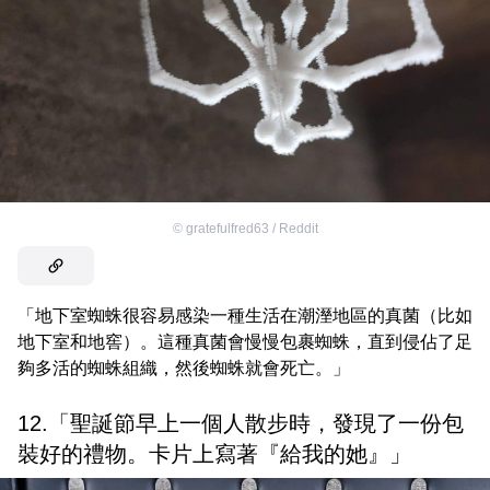
©
gratefulfred63 / Reddit
「地下室蜘蛛很容易感染一種生活在潮溼地區的真菌（比如
地下室和地窖）。這種真菌會慢慢包裹蜘蛛，直到侵佔了足
夠多活的蜘蛛組織，然後蜘蛛就會死亡。」
12.「聖誕節早上一個人散步時，發現了一份包
裝好的禮物。卡片上寫著『給我的她』」