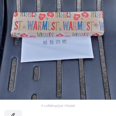
©
LeftWingQuill / Reddit