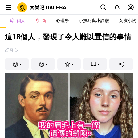
個人
新
心理學
小技巧與小訣竅
女孩小物
這18個人，發現了令人難以置信的事情
好奇心
-
-
-
-