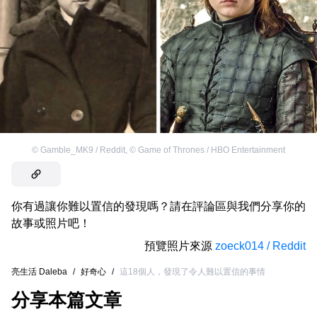
©
Gamble_MK9 / Reddit
,
©
Game of Thrones / HBO Entertainment
你有過讓你難以置信的發現嗎？請在評論區與我們分享你的
故事或照片吧！
預覽照片來源
zoeck014 / Reddit
亮生活 Daleba
/
好奇心
/
這18個人，發現了令人難以置信的事情
分享本篇文章