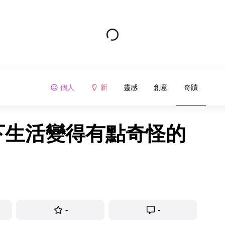
個人
新
靈感
創意
奇蹟
錄下生活變得有點奇怪的
-
-