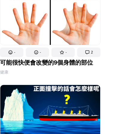
-
-
-
2
可能很快便會改變的9個身體的部位
健康