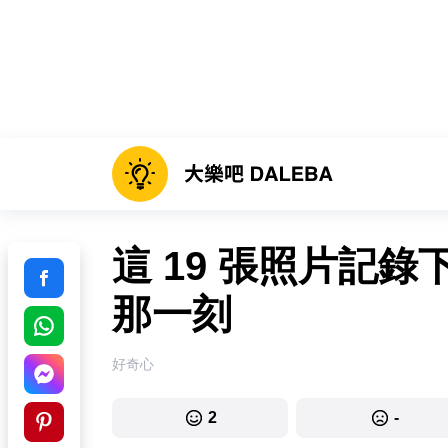
這 19 張照片記
那一刻
好奇心
2
-