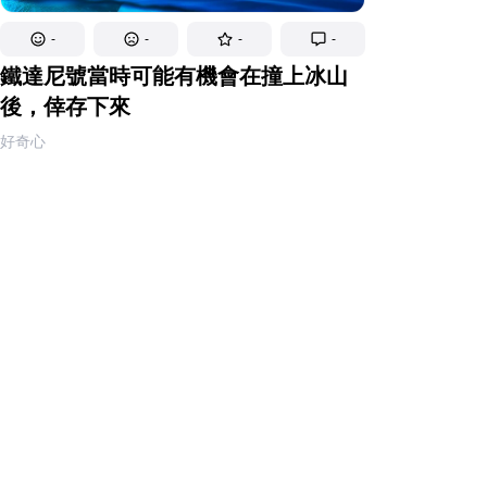
-
-
-
-
鐵達尼號當時可能有機會在撞上冰山
後，倖存下來
好奇心