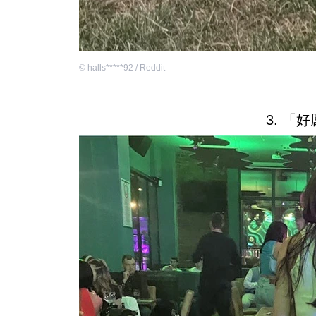
©
halls*****92 / Reddit
3. 「好