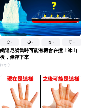
-
-
-
-
鐵達尼號當時可能有機會在撞上冰山
後，倖存下來
好奇心