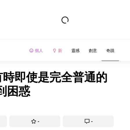
個人
新
靈感
創意
奇蹟
,有時即使是完全普通的
到困惑
-
-