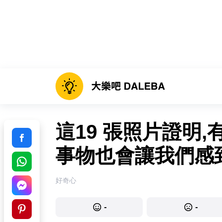
這19 張照片證明
事物也會讓我們感
好奇心
-
-