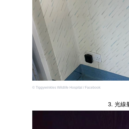
©
Tiggywinkles Wildlife Hospital / Facebook
3. 光