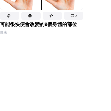
-
-
-
2
可能很快便會改變的9個身體的部位
健康