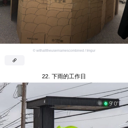
©
withalltheusernamescombined / Imgur
22. 下雨的工作日