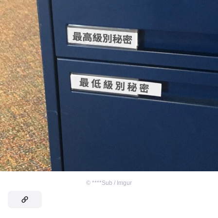
©
****Sub / Imgur