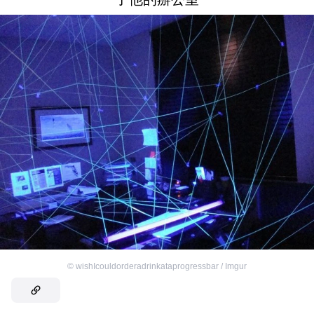
©
wishIcouldorderadrinkataprogressbar / Imgur