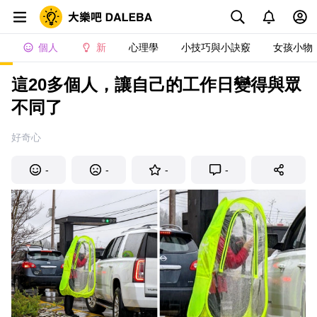
個人
新
心理學
小技巧與小訣竅
女孩小物
這20多個人，讓自己的工作日變得與眾
不同了
好奇心
-
-
-
-