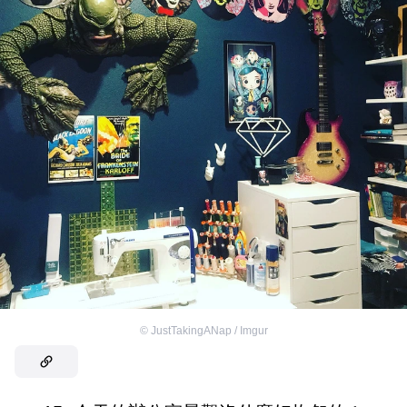
©
JustTakingANap / Imgur