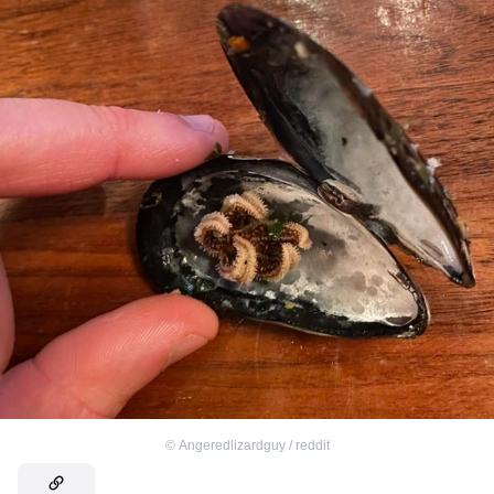
©
Angeredlizardguy / reddit