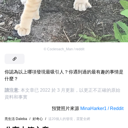
©
Cockroach_Man / reddit
你認為以上哪項發現最吸引人？你遇到過的最有趣的事情是
什麼？
請注意
: 本文章已 2022 於 3 月更新，以更正不正確的原始
資料和事實
預覽照片來源
MinaHarker1 / Reddit
亮生活 Daleba
/
好奇心
/
這20個人的發現，震驚全網