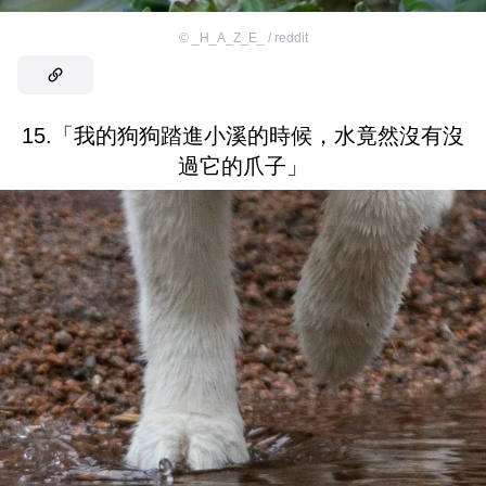
©
_H_A_Z_E_ / reddit
15.「我的狗狗踏進小溪的時候，水竟然沒有沒
過它的爪子」