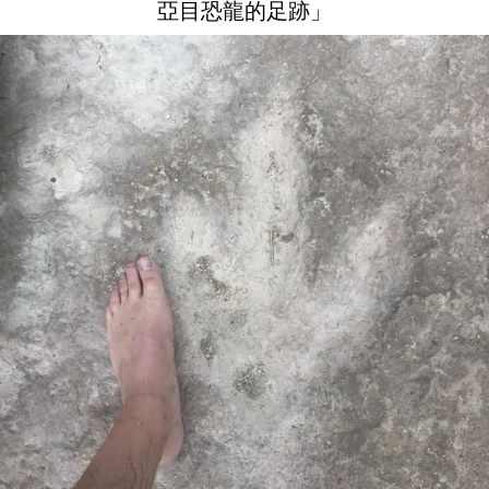
亞目恐龍的足跡」