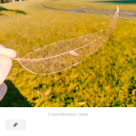
©
spechlfriedrice / reddit