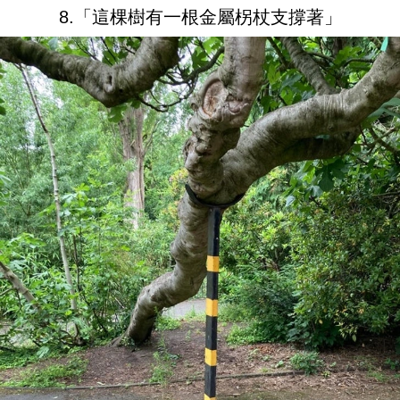
8.「這棵樹有一根金屬柺杖支撐著」