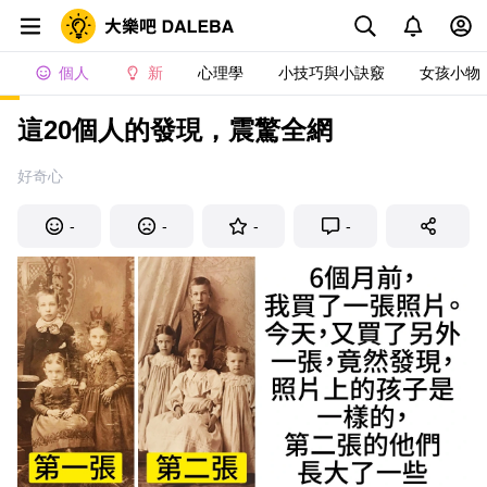
個人
新
心理學
小技巧與小訣竅
女孩小物
這20個人的發現，震驚全網
好奇心
-
-
-
-