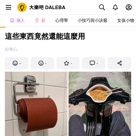
個人
新
心理學
小技巧與小訣竅
女孩小物
這些東西竟然還能這麼用
好奇心
-
-
-
-