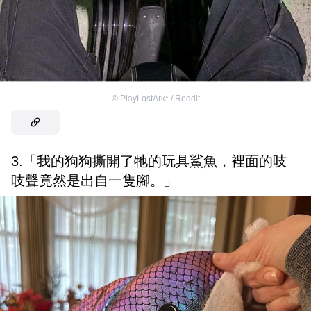
©
PlayLostArk* / Reddit
3.「我的狗狗撕開了牠的玩具鯊魚，裡面的吱
吱聲竟然是出自一隻腳。」