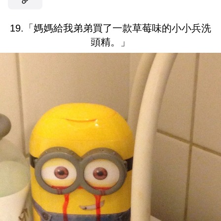
19.「媽媽給我弟弟買了一款草莓味的小小兵洗
頭精。」