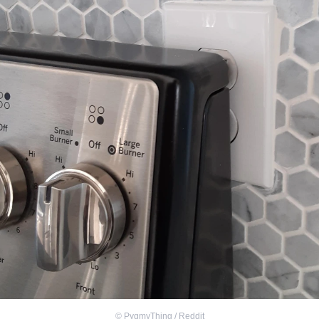
©
PygmyThing / Reddit