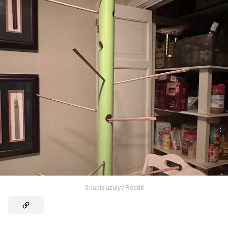
©
lapislazuly / Reddit