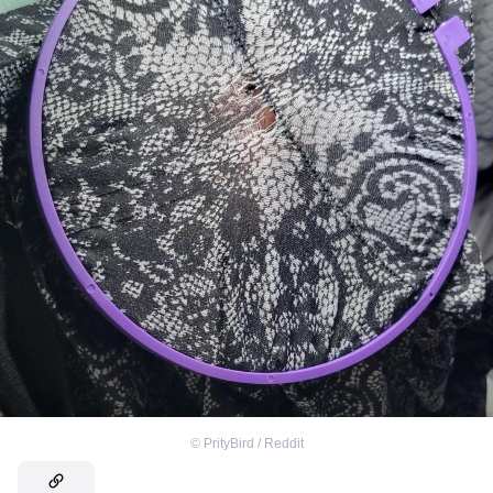
©
PrityBird / Reddit