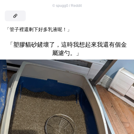
©
spugg0 / Reddit
「管子裡還剩下好多乳液呢！」
「塑膠貓砂鏟壞了，這時我想起來我還有個金
屬濾勺。」