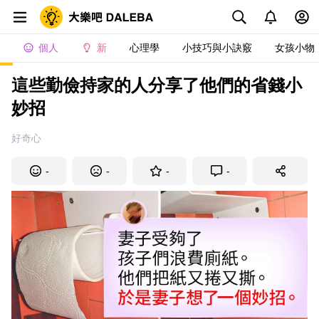
個人
新
心理學
小技巧與小訣竅
女孩小物
這些勤儉持家的人分享了他們的省錢小
妙招
好奇心
-
-
-
-