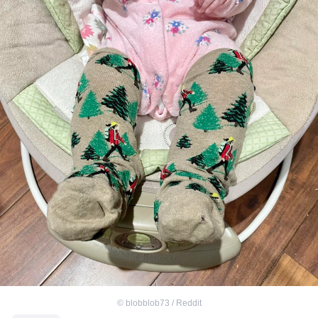
©
blobblob73 / Reddit