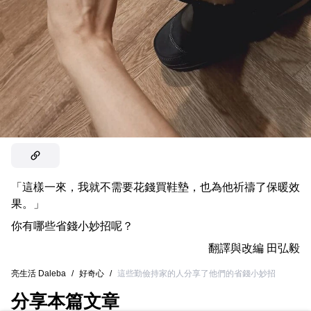
「這樣一來，我就不需要花錢買鞋墊，也為他祈禱了保暖效
果。」
你有哪些省錢小妙招呢？
翻譯與改編
田弘毅
亮生活 Daleba
/
好奇心
/
這些勤儉持家的人分享了他們的省錢小妙招
分享本篇文章