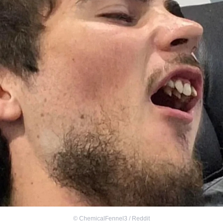
©
ChemicalFennel3 / Reddit