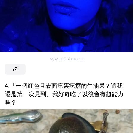
©
Avelina9X / Reddit
4.「一個紅色且表面疙裏疙瘩的牛油果？這我
還是第一次見到。我好奇吃了以後會有超能力
嗎？」