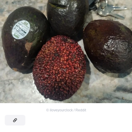
©
iloveyourclock / Reddit