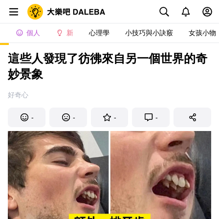
個人
新
心理學
小技巧與小訣竅
女孩小物
這些人發現了彷彿來自另一個世界的奇
妙景象
好奇心
-
-
-
-