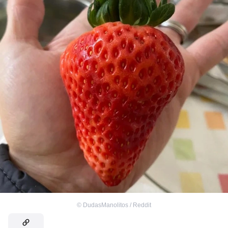
©
DudasManolitos / Reddit