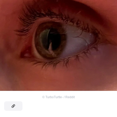
©
TurboTurtle- / Reddit