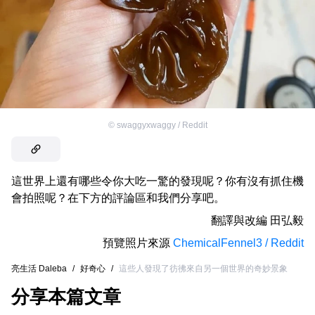
©
swaggyxwaggy / Reddit
這世界上還有哪些令你大吃一驚的發現呢？你有沒有抓住機
會拍照呢？在下方的評論區和我們分享吧。
翻譯與改編
田弘毅
預覽照片來源
ChemicalFennel3 / Reddit
亮生活 Daleba
/
好奇心
/
這些人發現了彷彿來自另一個世界的奇妙景象
分享本篇文章