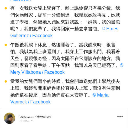
有一次我送女兒上學遲了。離上課鈴響只有幾分鐘。我
們匆匆離家，提前一分鐘到達，我親親她說再見，她就
進了學校。然後她又跑回來對我說：「媽媽，我的書包
呢？」我們忘帶了。我得回家一趟去拿書包。
© Ernes
Gutierrez / Facebook
午飯後我躺下休息，然後睡著了。當我醒來時，很害
怕。我以為我上班遲到了。我穿上工作服出門。我看著
天空，發現很奇怪，因為太陽不在它應該在的地方。我
回到家看了看手錶，下午五點，我還以為天已經亮了。
©
Mery Villabona / Facebook
當我的女兒們還小的時候，我會開車送她們上學然後去
上班。我經常開車經過學校直接去上班，而沒有注意到
她們還在後座，因為她們實在太安靜了。
© Maria
Vanrock / Facebook