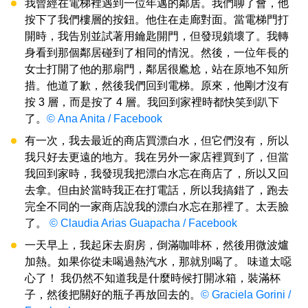
我曾經在電梯裡遇到一位年邁的鄰居。我們聊了會，他
按下了我們樓層的按鈕。他住在走廊對面。當電梯門打
開時，我告別並試著用鑰匙開門，但發現鎖壞了。我轉
身看到那個鄰居碰到了相同的情況。然後，一位年長的
女士打開了他的那扇門，鄰居很尷尬，站在原地不知所
措。他道了歉，然後我們回到電梯。原來，他剛才沒有
按 3 層，而是按了 4 層。我回到家裡時都快笑到趴下
了。
© Ana Anita / Facebook
有一次，我去最近的商店買漂白水，但它們沒有，所以
我只好去更遠的地方。我在另外一家店裡買到了，但當
我回到家時，我發現我把漂白水忘在商店了，所以又回
去拿。但由於當時我正在打電話，所以我搞錯了，跑去
完全不同的一家商店說我的漂白水忘在那裡了。太丟臉
了。
© Claudia Arias Guapacha / Facebook
一天早上，我起床去廚房，倒滿咖啡杯，然後用微波爐
加熱。如果你從未喝過熱汽水，那就別喝了。 味道太噁
心了！ 我仍然不知道我是什麼時候打開冰箱，裝滿杯
子，然後把關好的瓶子再放回去的。
© Graciela Gorini /