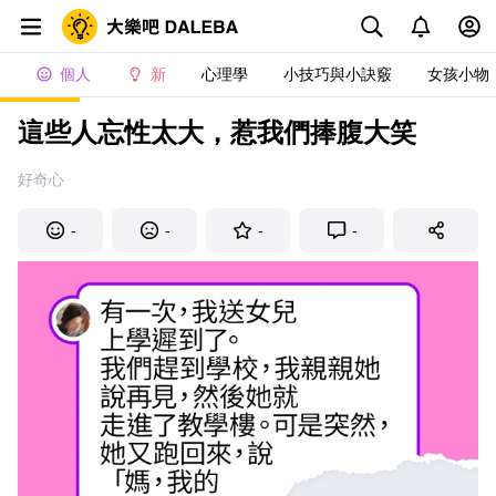
個人
新
心理學
小技巧與小訣竅
女孩小物
這些人忘性太大，惹我們捧腹大笑
好奇心
-
-
-
-