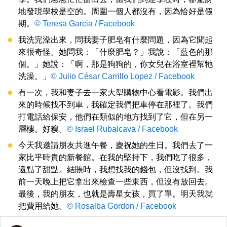
地發現學校是空的。周圍一個人都沒有，因為恰好是假
期。
© Teresa Garcia / Facebook
我洗完澡出來，問我妻子肥皂有什麼問題，因為它聞起
來很奇怪。她問我：「什麼肥皂？」我說：「藍色的那
個。」她說：「啊，那是狗狗的，你女兒在浴室裡幫牠
洗澡。」
© Julio César Carrillo Lopez / Facebook
有一次，我和妻子去一家大型購物中心看電影。我們出
來的時候找不到車，我確定我們把車停在那裡了。我們
打電話給保安，他們在類似的地方找到了它，但在另一
層樓。好糗。
© Israel Rubalcava / Facebook
今天我邀請朋友共進午餐，慶祝她的生日。我們去了一
家比平時貴的新餐館。在我的堅持下，我們吃了很多，
還點了甜點。結賬時，我想找我的錢包，但沒找到。我
前一天晚上把它拿出來檢查一些東西，但沒有放回去。
最後，我的朋友，也就是壽星女孩，買了單。明天我就
把費用給她。
© Rosalba Gordon / Facebook