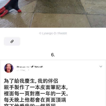
©
Lysergic-D / Reddit
6.