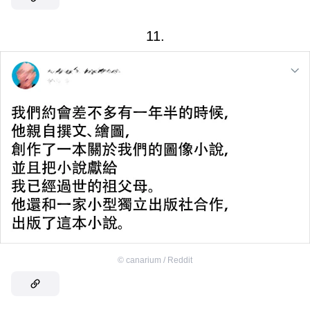
11.
©
canarium / Reddit