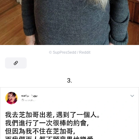
©
SupPresSedd / Reddit
3.