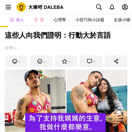
個人
新
心理學
小技巧與小訣竅
女孩小物
這些人向我們證明：行動大於言語
好奇心
-
-
-
-