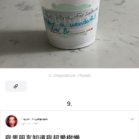
©
-DiligentDuck- / Reddit
9.