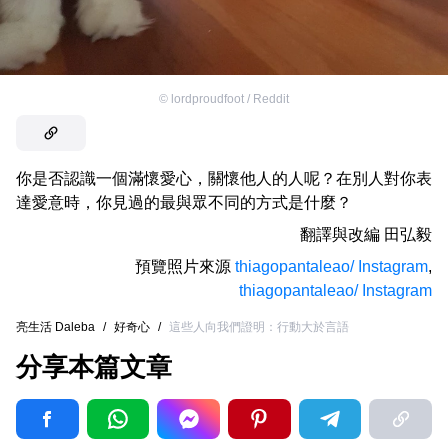
©
lordproudfoot / Reddit
你是否認識一個滿懷愛心，關懷他人的人呢？在別人對你表
達愛意時，你見過的最與眾不同的方式是什麼？
翻譯與改編
田弘毅
預覽照片來源
thiagopantaleao/ Instagram
,
thiagopantaleao/ Instagram
亮生活 Daleba
/
好奇心
/
這些人向我們證明：行動大於言語
分享本篇文章