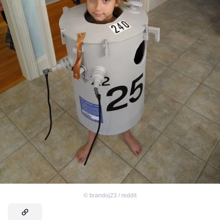
©
brandoj23 / reddit