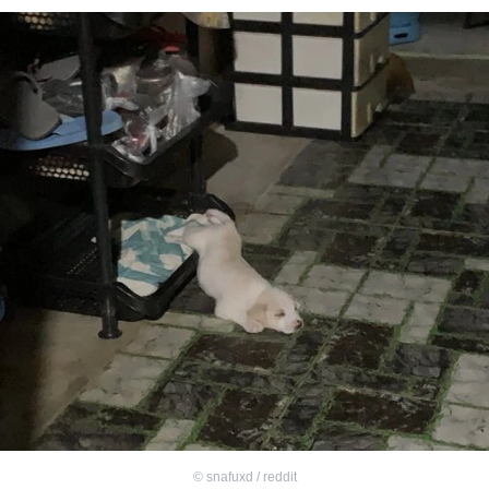
©
snafuxd / reddit