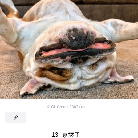
©
Ok-Ground3382 / reddit
13. 累壞了⋯