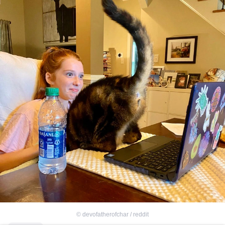
©
devofatherofchar / reddit