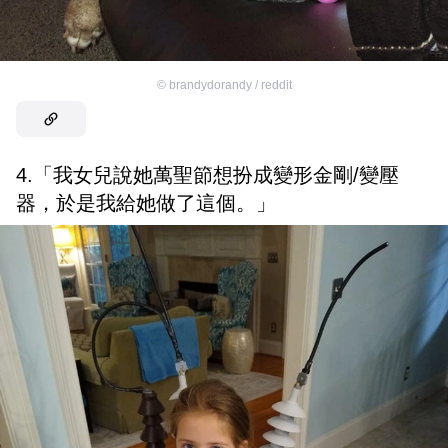
©
brandydorandy / reddit
4.「我女兒說她萬聖節想扮成變形金剛/變壓
器，於是我給她做了這個。」