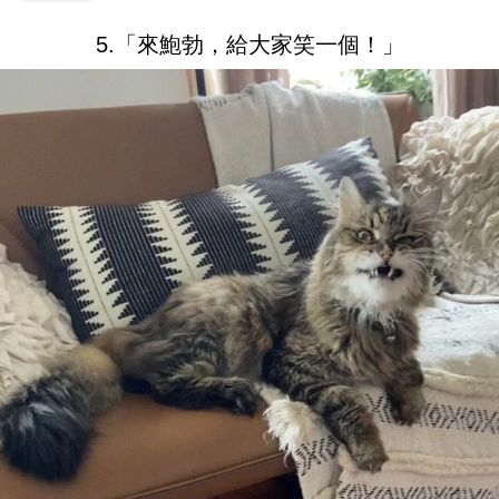
5.「來鮑勃，給大家笑一個！」