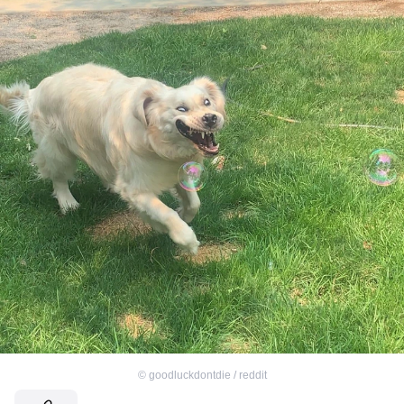
©
goodluckdontdie / reddit