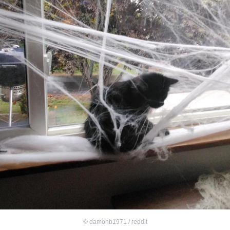
©
damonb1971 / reddit