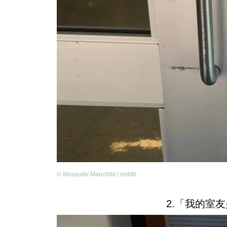
©
Mosquito-Manchild / reddit
2.「我的室