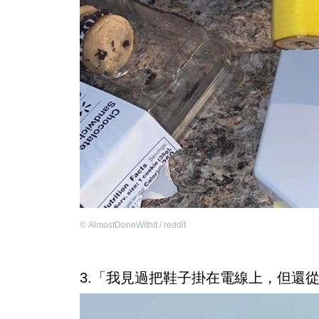
©
AlmostDoneWithIt / reddit
3.「我見過把鞋子掛在電線上，但還從