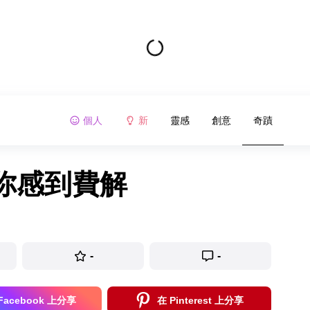
個人
新
靈感
創意
奇蹟
你感到費解
-
-
Facebook 上分享
在 Pinterest 上分享