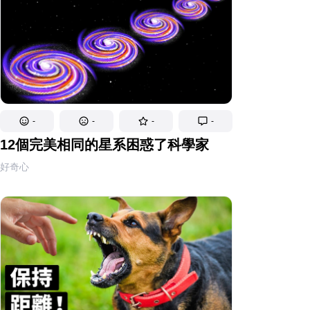
-
-
-
-
12個完美相同的星系困惑了科學家
好奇心