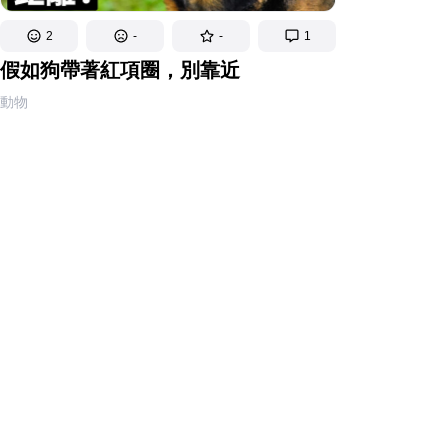
2
-
-
1
假如狗帶著紅項圈，別靠近
動物