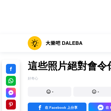
這些照片絕對會令
好奇心
-
-
在 Facebook 上分享
在 