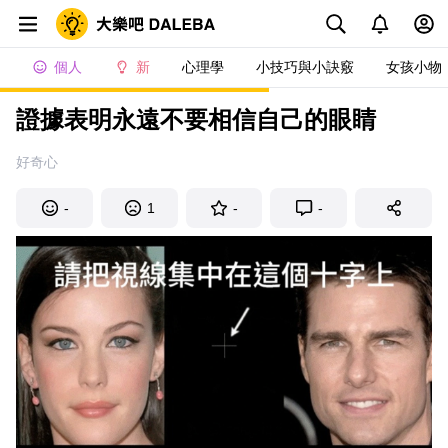
個人
新
心理學
小技巧與小訣竅
女孩小物
證據表明永遠不要相信自己的眼睛
好奇心
-
1
-
-