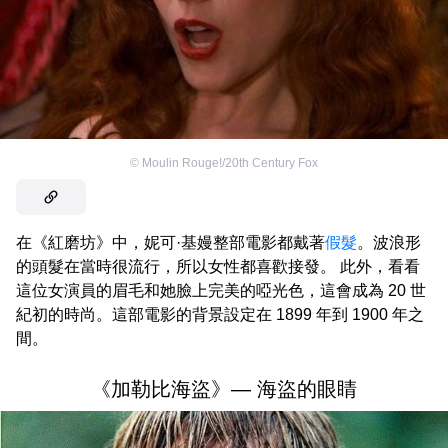
©
Moulin Rouge!/20th Century Fox
在《紅磨坊》中，妮可·基嫚整部電影都戴著
假髮
。波浪形
的頭髮在當時很流行，所以女性都喜歡接發。 此外，看看
這位女演員的眉毛和她臉上完美的啞光色，這會成為 20 世
紀初的時尚。這部電影的背景設定在 1899 年到 1900 年之
間。
《加勒比海盜》— 海盜的眼睛