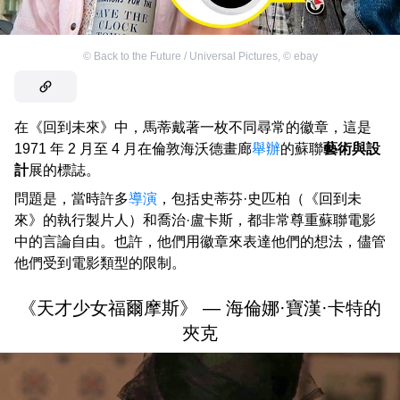
©
Back to the Future / Universal Pictures
,
©
ebay
在《回到未來》中，馬蒂戴著一枚不同尋常的徽章，這是
1971 年 2 月至 4 月在倫敦海沃德畫廊
舉辦
的蘇聯
藝術與設
計
展的標誌。
問題是，當時許多
導演
，包括史蒂芬·史匹柏（《回到未
來》的執行製片人）和喬治·盧卡斯，都非常尊重蘇聯電影
中的言論自由。也許，他們用徽章來表達他們的想法，儘管
他們受到電影類型的限制。
《天才少女福爾摩斯》 — 海倫娜·寶漢·卡特的
夾克