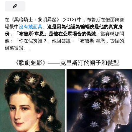
在《黑暗騎士：黎明昇起》 (2012) 中，布魯斯在假面舞會
場景中
沒有戴面具
。
這是因為他認為蝙蝠俠是他的真實身
份，「布魯斯·韋恩」是他在公眾場合的偽裝
。當賽琳娜問
他：「你在假扮誰？」他回答說：「布魯斯·韋恩，古怪的
億萬富翁。」
《歌劇魅影》——克里斯汀的裙子和髮型