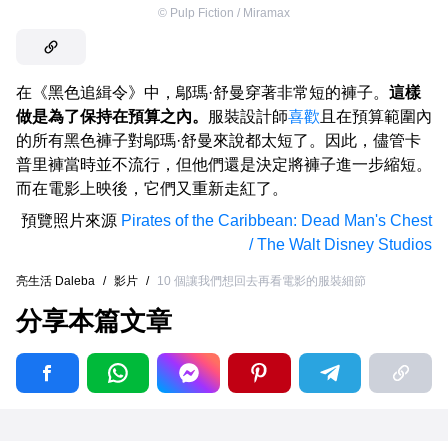
©
Pulp Fiction / Miramax
在《黑色追緝令》中，鄔瑪·舒曼穿著非常短的褲子。
這樣
做是為了保持在預算之內。
服裝設計師
喜歡
且在預算範圍內
的所有黑色褲子對鄔瑪·舒曼來說都太短了。因此，儘管卡
普里褲當時並不流行，但他們還是決定將褲子進一步縮短。
而在電影上映後，它們又重新走紅了。
預覽照片來源
Pirates of the Caribbean: Dead Man's Chest
/ The Walt Disney Studios
亮生活 Daleba
/
影片
/
10 個讓我們想回去再看電影的服裝細節
分享本篇文章