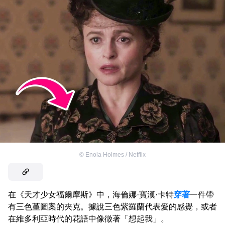
©
Enola Holmes / Netflix
在《天才少女福爾摩斯》中，海倫娜·寶漢·卡特
穿著
一件帶
有三色堇圖案的夾克。據說三色紫羅蘭代表愛的感覺，或者
在維多利亞時代的花語中像徵著「想起我」。