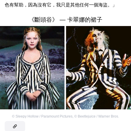
色有幫助，因為沒有它，我只是其他任何一個海盜。」
《斷頭谷》 — 卡翠娜的裙子
©
Sleepy Hollow / Paramount Pictures
,
©
Beetlejuice / Warner Bros.