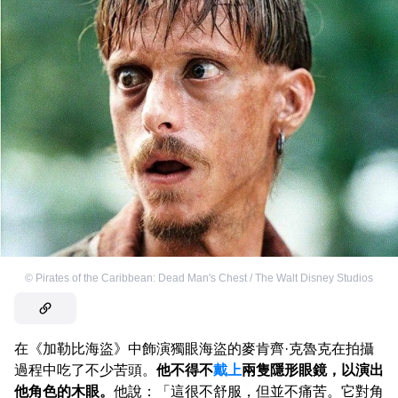
©
Pirates of the Caribbean: Dead Man's Chest / The Walt Disney Studios
在《加勒比海盜》中飾演獨眼海盜的麥肯齊·克魯克在拍攝
過程中吃了不少苦頭。
他不得不
戴上
兩隻隱形眼鏡，以演出
他角色的木眼。
他說：「這很不舒服，但並不痛苦。它對角