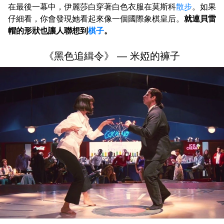
在最後一幕中，伊麗莎白穿著白色衣服在莫斯科
散步
。如果
仔細看，你會發現她看起來像一個國際象棋皇后。
就連貝雷
帽的形狀也讓人聯想到
棋子
。
《黑色追緝令》 — 米婭的褲子