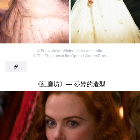
©
Franz Xaver Winterhalter / wikipedia
,
©
The Phantom of the Opera / Warner Bros.
《紅磨坊》— 莎婷的造型