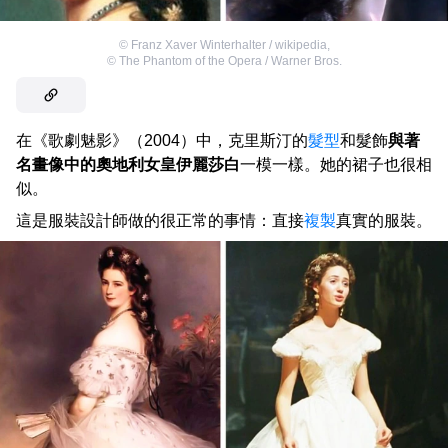
©
Franz Xaver Winterhalter / wikipedia
,
©
The Phantom of the Opera / Warner Bros.
在《歌劇魅影》（2004）中，克里斯汀的
髮型
和髮飾
與著
名畫像中的奧地利女皇伊麗莎白
一模一樣。她的裙子也很相
似。
這是服裝設計師做的很正常的事情：直接
複製
真實的服裝。