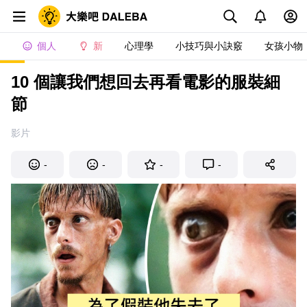
個人
新
心理學
小技巧與小訣竅
女孩小物
10 個讓我們想回去再看電影的服裝細
節
影片
-
-
-
-