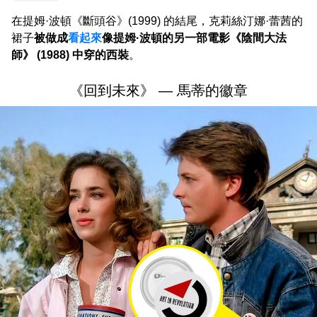
在提姆·波頓《斷頭谷》(1999) 的結尾，克莉絲汀娜·蕾茜的
裙子
被做成
看起來
像提姆·波頓的另一部電影《陰間大法
師》 (1988) 中穿的西裝
。
《回到未來》 — 馬蒂的徽章