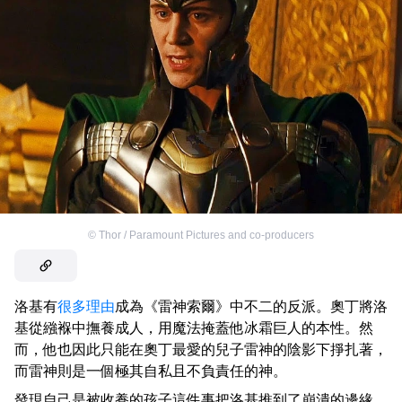
©
Thor / Paramount Pictures and co-producers
洛基有
很多理由
成為《雷神索爾》中不二的反派。奧丁將洛
基從繈褓中撫養成人，用魔法掩蓋他冰霜巨人的本性。然
而，他也因此只能在奧丁最愛的兒子雷神的陰影下掙扎著，
而雷神則是一個極其自私且不負責任的神。
發現自己是被收養的孩子這件事把洛基推到了崩潰的邊緣，