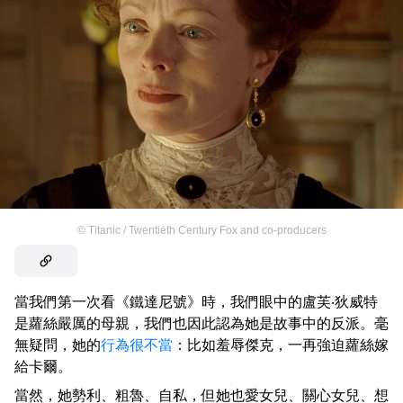
©
Titanic / Twentieth Century Fox and co-producers
當我們第一次看《鐵達尼號》時，我們眼中的盧芙‧狄威特
是蘿絲嚴厲的母親，我們也因此認為她是故事中的反派。毫
無疑問，她的
行為很不當
：比如羞辱傑克，一再強迫蘿絲嫁
給卡爾。
當然，她勢利、粗魯、自私，但她也愛女兒、關心女兒、想