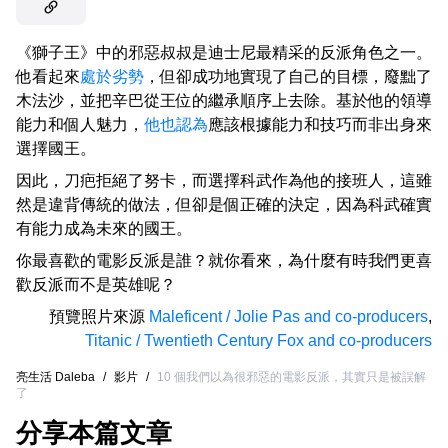
《獅子王》中的邪惡叔叔是迪士尼最精采的反派角色之一。
他看起來
處於劣勢
，但卻成功地實現了自己的目標，廢黜了
木法沙，並把辛巴從王位的繼承順序上去除。基於他的領導
能力和個人魅力，
他也認為
應該根據能力和技巧而非出身來
選擇國王。
因此，刀疤拒絕了努卡，而選擇科武作為他的接班人，這雖
然是違背傳統的做法，但卻是個正確的決定，因為科武確實
有能力成為未來的國王。
你最喜歡的電影反派是誰？就你看來，為什麼有時我們更喜
歡反派而不是英雄呢？
預覽照片來源
Maleficent / Jolie Pas and co-producers
,
Titanic / Twentieth Century Fox and co-producers
亮生活 Daleba
/
影片
/
10 個我們以為很邪惡的電影反派，其實只是被誤解
了
分享本篇文章