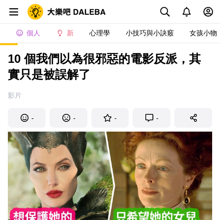
個人
新
心理學
小技巧與小訣竅
女孩小物
10 個我們以為很邪惡的電影反派，其
實只是被誤解了
影片
-
-
-
-