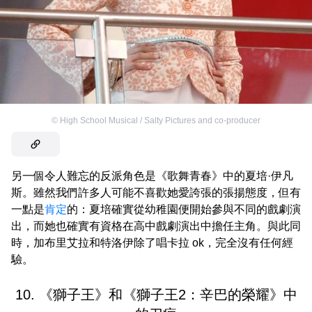
©
High School Musical / Salty Pictures and co-producer
另一個令人難忘的反派角色是《歌舞青春》中的夏培·伊凡
斯。雖然我們許多人可能不喜歡她愛誇張的張揚態度，但有
一點是
肯定
的：夏培確實從幼稚園便開始參與不同的戲劇演
出，而她也確實有資格在高中戲劇演出中擔任主角。與此同
時，加布里艾拉和特洛伊除了唱卡拉 ok，完全沒有任何經
驗。
10. 《獅子王》和《獅子王2：辛巴的榮耀》中