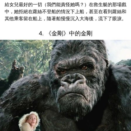
給女兒最好的一切（我們能責怪她嗎？）在救生艇的那場戲
中，她拒絕在蘿絲不登船的情況下上船，甚至在看到蘿絲和
其他乘客留在船上，隨著船慢慢沉入大海後，流下了眼淚。
4. 《金剛》中的金剛