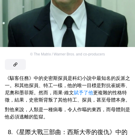
©
The Matrix / Warner Bros. and co-producers
《駭客任務》中的史密斯探員是科幻小說中最知名的反派之
一。和其他探員、特工一樣，他的唯一目標是對抗崔妮蒂、
尼奧和墨菲斯。然而，雨果·維文
賦予了他
更複雜的性格特
徵，結果，史密斯背叛了其他特工、探員，甚至母體本身。
對他來說，人類是一種病毒，令人作嘔的東西，而母體則是
他必須逃離的監獄。
8.《星際大戰三部曲：西斯大帝的復仇》中的