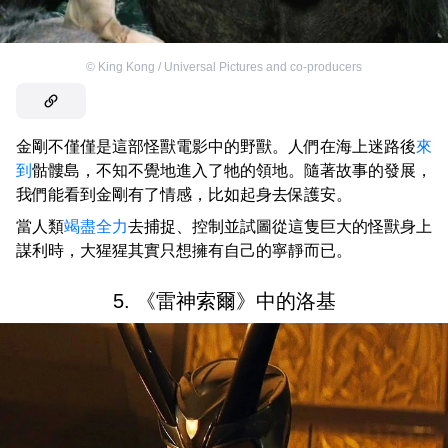
©
King Kong / Universal Pictures and co-producers
金剛不僅僅是這部怪獸電影中的野獸。人們在海上迷路後
來
到
骷髏島，不知不覺地進入了牠的領地。隨著故事的發展，
我們能看到金剛有了情感，比如起身去保護安。
當人類
竭盡全力
去捕捉、控制並試圖從這隻巨大的怪獸身上
謀利時，大猩猩其實只想擁有自己的寧靜而已。
5. 《雷神索爾》中的洛基