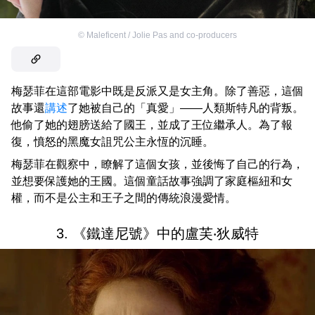
©
Maleficent / Jolie Pas and co-producers
梅瑟菲在這部電影中既是反派又是女主角。除了善惡，這個
故事還
講述
了她被自己的「真愛」——人類斯特凡的背叛。
他偷了她的翅膀送給了國王，並成了王位繼承人。為了報
復，憤怒的黑魔女詛咒公主永恆的沉睡。
梅瑟菲在觀察中，瞭解了這個女孩，並後悔了自己的行為，
並想要保護她的王國。這個童話故事強調了家庭樞紐和女
權，而不是公主和王子之間的傳統浪漫愛情。
3. 《鐵達尼號》中的盧芙‧狄威特