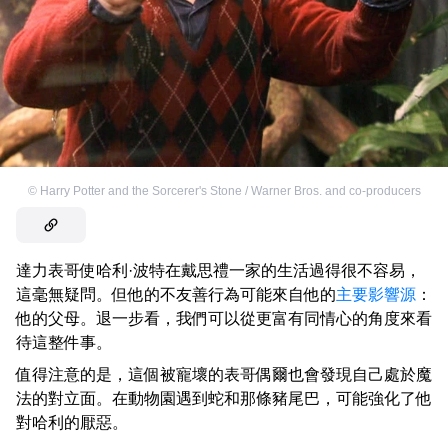
©
Harry Potter and the Sorcerer's Stone / Warner Bros. and co-producers
達力表哥使哈利·波特在戴思禮一家的生活過得很不容易，
這毫無疑問。但他的不友善行為可能來自他的
主要影響源
：
他的父母。退一步看，我們可以從更富有同情心的角度來看
待這整件事。
值得注意的是，這個被寵壞的表哥偶爾也會發現自己處於魔
法的對立面。在動物園遇到蛇和那條豬尾巴，可能強化了他
對哈利的厭惡。