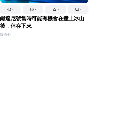
-
-
-
-
鐵達尼號當時可能有機會在撞上冰山
後，倖存下來
好奇心