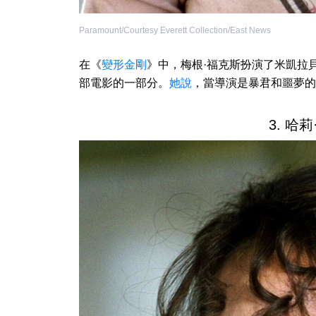
Paramount/Courtesy Everett Collection/East News
在《
變形金剛
》中，梅根·福克斯扮演了米凱拉
部電影的一部分。
她說
，當導演是暴君和噩夢的
3. 哈