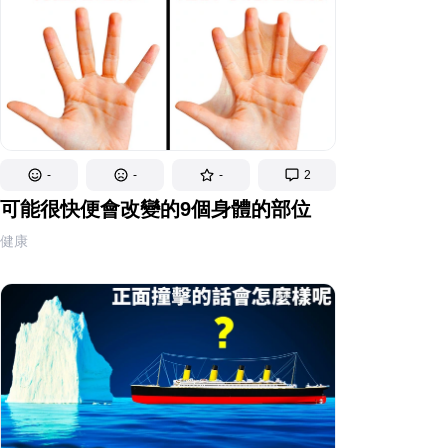
-
-
-
2
可能很快便會改變的9個身體的部位
健康