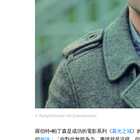
©
Twilight/Temple Hill Entertainment
羅伯特•帕丁森是成功的電影系列《
暮光之城
》
但
他說
：「你對此無能為力。事情就是這樣。但