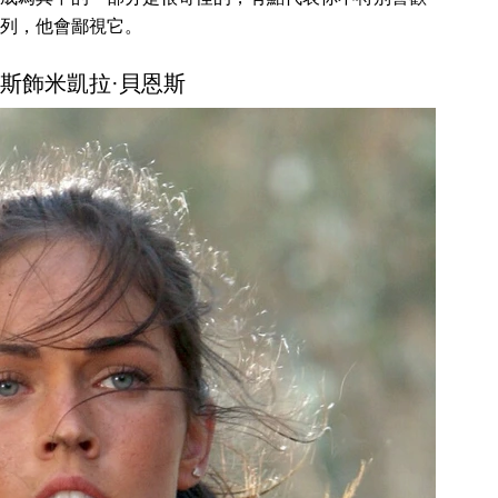
列，他會鄙視它。
福克斯飾米凱拉·貝恩斯