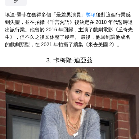
埃迪·墨菲在獲得多個「最差男演員」
獎項
後對這個行業感
到失望，並在拍攝《千言勿語》後決定在 2010 年代暫時退
出該行業。他曾於 2016 年回歸，主演了戲劇電影《丘奇先
生》，但不久之後又休整了幾年。 最後，他回到讓他成名
的戲劇類型，在 2021 年拍攝了續集《來去美國 2》。
3. 卡梅隆·迪亞兹