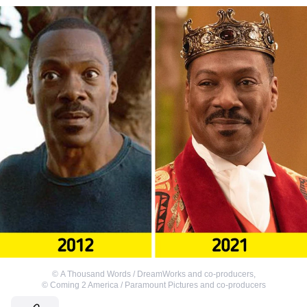
©
A Thousand Words / DreamWorks and co-producers
,
©
Coming 2 America / Paramount Pictures and co-producers