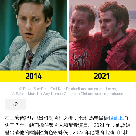
©
Pawn Sacrifice / Gail Katz Productions and co-producers
,
©
Spider-Man: No Way Home / Columbia Pictures and co-producers
在主演傳記片《出棋制勝》之後，托比·馬奎爾從
銀幕上
消
失了 7 年，轉而擔任製片人和配音演員。 2021 年，他曾短
暫出演他的標誌性角色蜘蛛俠，2022 年他還將出演《巴比