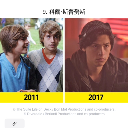
9. 科爾·斯普勞斯
©
The Suite Life on Deck / Bon Mot Productions and co-producers
,
©
Riverdale / Berlanti Productions and co-producers