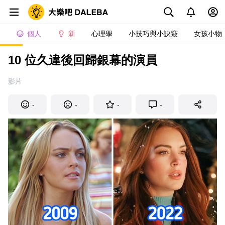
個人
新
心理學
小技巧與小訣竅
女孩小物
10 位久違後回歸銀幕的演員
影片
-
-
-
-