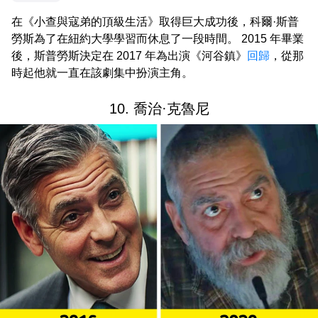
在《小查與寇弟的頂級生活》取得巨大成功後，科爾·斯普
勞斯為了在紐約大學學習而休息了一段時間。 2015 年畢業
後，斯普勞斯決定在 2017 年為出演《河谷鎮》
回歸
，從那
時起他就一直在該劇集中扮演主角。
10. 喬治·克魯尼