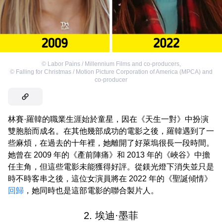
©
Labor Pains / Millennium Films and co-producers
,
©
Falling for Christmas / Motion Picture Corporation of America (MPCA) and
co-producer
林賽·羅韓的職業生涯始於童星，因在《天生一對》中扮演
雙胞胎而成名。在其他幾部成功的電影之後，羅韓遇到了一
些麻煩，在過去的十年裡，她離開了好萊塢很長一段時間。
她曾在 2009 年的《產前陣痛》和 2013 年的《峽谷》中擔
任主角，但這些電影未能獲得好評。從鎂光燈下消失並只是
時不時客串之後，這位女演員將在 2022 年的《聖誕傾情》
回歸
，她同時也是這部電影的聯合製片人。
2. 埃迪·墨菲