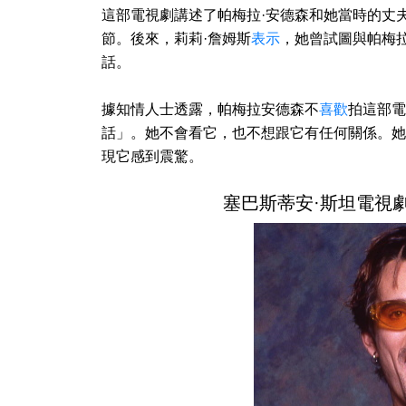
這部電視劇講述了帕梅拉·安德森和她當時的丈
節。後來，莉莉·詹姆斯
表示
，她曾試圖與帕梅
話。
據知情人士透露，帕梅拉安德森不
喜歡
拍這部電
話」。她不會看它，也不想跟它有任何關係。她
現它感到震驚。
塞巴斯蒂安·斯坦電視