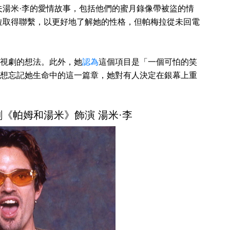
夫湯米·李的愛情故事，包括他們的蜜月錄像帶被盜的情
拉取得聯繫，以更好地了解她的性格，但帕梅拉從未回電
視劇的想法。此外，她
認為
這個項目是「一個可怕的笑
想忘記她生命中的這一篇章，她對有人決定在銀幕上重
劇《帕姆和湯米》飾演 湯米·李