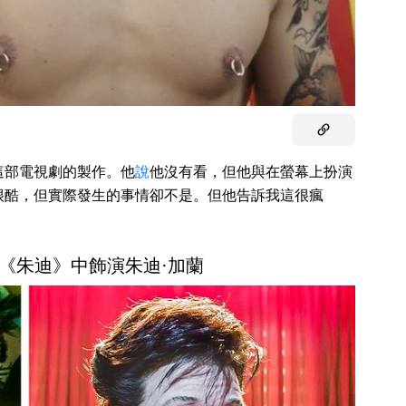
這部電視劇的製作。他
說
他沒有看，但他與在螢幕上扮演
很酷，但實際發生的事情卻不是。但他告訴我這很瘋
《朱迪》中飾演朱迪·加蘭