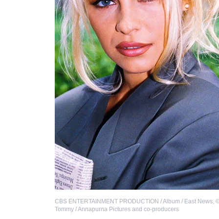
CBS ENTERTAINMENT PRODUCTION / Album / East News
,
Tommy / Annapurna Pictures and co-producers