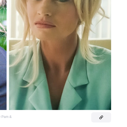
©
Pam &