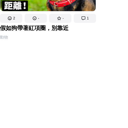
2
-
-
1
假如狗帶著紅項圈，別靠近
動物