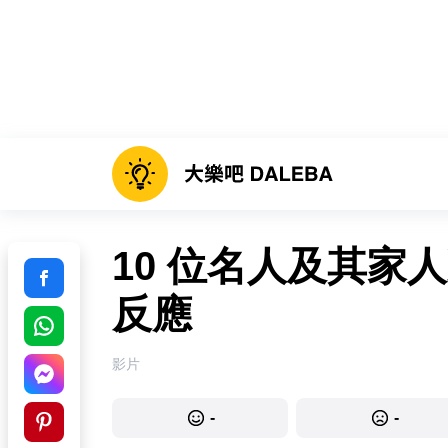
10 位名人及其家
反應
影片
-
-