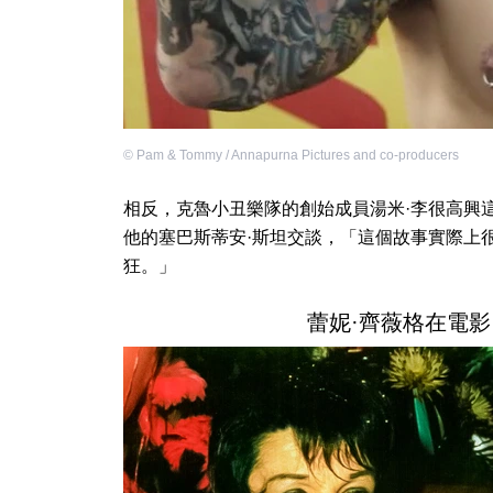
©
Pam & Tommy / Annapurna Pictures and co-producers
相反，克魯小丑樂隊的創始成員湯米·李很高興
他的塞巴斯蒂安·斯坦交談，「這個故事實際上
狂。」
蕾妮·齊薇格在電影