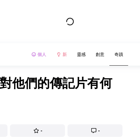
個人
新
靈感
創意
奇蹟
人對他們的傳記片有何
-
-