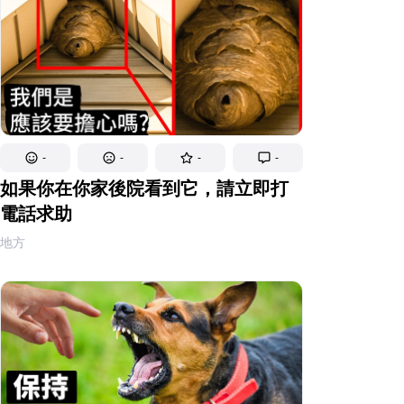
-
-
-
-
如果你在你家後院看到它，請立即打
電話求助
地方