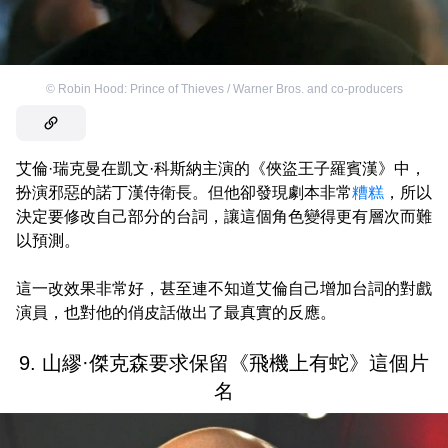
©
Robin Hood: Prince of Thieves / Warner Bros. and co-producers
艾倫·瑞克曼在凱文·科斯納主演的《俠盜王子羅賓漢》中，
扮演邪惡的諾丁漢侍衛長。但他卻發現劇本非常
糟糕
，所以
決定要修改自己部分的台詞，讓這個角色變得更有層次而難
以預測。
這一改效果非常好，甚至連不知道艾倫自己增加台詞的對戲
演員，也對他的俏皮話做出了最真實的反應。
9. 山繆·傑克森要求保留《飛機上有蛇》這個片
名