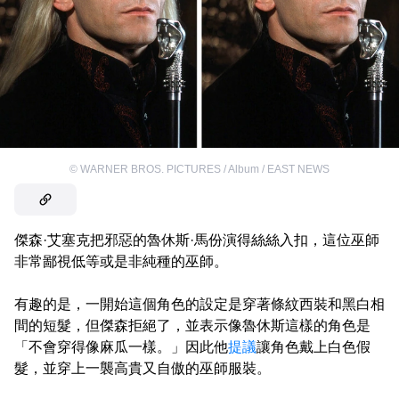
©
WARNER BROS. PICTURES / Album / EAST NEWS
傑森·艾塞克把邪惡的魯休斯·馬份演得絲絲入扣，這位巫師
非常鄙視低等或是非純種的巫師。
有趣的是，一開始這個角色的設定是穿著條紋西裝和黑白相
間的短髮，但傑森拒絕了，並表示像魯休斯這樣的角色是
「不會穿得像麻瓜一樣。」因此他
提議
讓角色戴上白色假
髮，並穿上一襲高貴又自傲的巫師服裝。