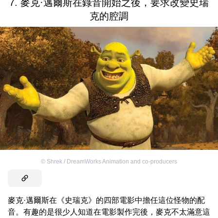
7. 麥克·邁爾斯在錄音開始之後，要求改變史瑞
克的腔調
©
Shrek / DreamWorks Animation and co-producers
麥克·邁爾斯在《史瑞克》的四部電影中擔任這位怪物的配
音。有趣的是很少人知道在電影製作完後，麥克不太滿意這