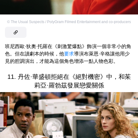
©
The Usual Suspects / PolyGram Filmed Entertainment and co-producers
班尼西歐·狄奧·托羅在《刺激驚爆點》飾演一個非常小的角
色。但在讀劇本的時候，他
要求
導演布萊恩·辛格讓他用少
見的腔調演出，才能為這個角色增添一點人物色彩。
11. 丹佐·華盛頓拒絕在《絕對機密》中，和茱
莉亞·羅勃茲發展戀愛關係