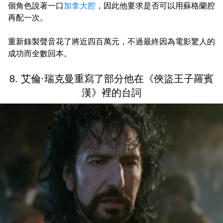
個角色說著一口
加拿大腔
，因此他要求是否可以用蘇格蘭腔
再配一次。
重新錄製聲音花了將近四百萬元，不過最終因為電影驚人的
成功而全數回本。
8. 艾倫·瑞克曼重寫了部分他在《俠盜王子羅賓
漢》裡的台詞