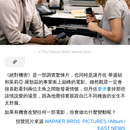
©
The Pelican Brief / Warner Bros.
《絕對機密》是一部調查驚悚片，也同時是讓丹佐·華盛頓
和茱莉亞·羅勃茲的事業衝上巔峰的電影。雖然觀眾一定會
很喜歡看到兩位主角之間散發著情愫，但丹佐
要求
拿掉那些
談情說愛的場景，因為他覺得要親跟自己不同種族的女生不
太舒服。
如果有機會改變任何一部電影，你會做出什麼變動呢？
預覽照片來源
WARNER BROS. PICTURES / Album /
EAST NEWS