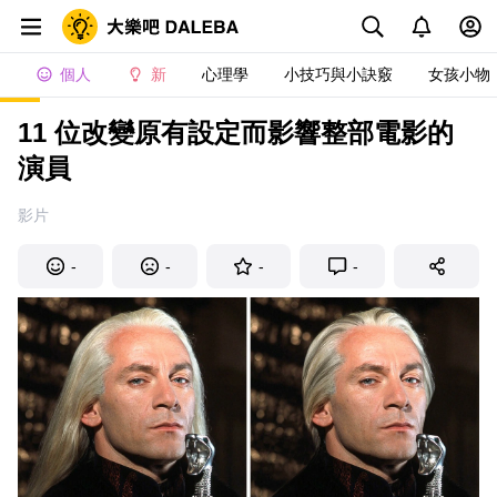
個人
新
心理學
小技巧與小訣竅
女孩小物
11 位改變原有設定而影響整部電影的
演員
影片
-
-
-
-