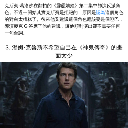
克斯賓·葛洛佛在翻拍的《霹靂嬌娃》第二集中飾演反派角
色。不過一開始其實克斯賓是拒絕的，原因是
認為
這個角色
的對白太糟糕了。後來他又建議這個角色應該要是個啞巴，
導演麥克 G 答應了他的建議，讓他順利演出卻不需要任何
一句台詞。
3. 湯姆·克魯斯不希望自己在《神鬼傳奇》的畫
面太少