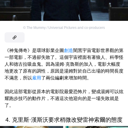
©
The Mummy / Universal Pictures and co-producers
《神鬼傳奇》是環球影業企圖
創造
闇黑宇宙電影世界觀的第
一部電影，不過卻失敗了。這個宇宙裡面有著狼人、科學怪
人和德古拉吸血鬼。因為湯姆·克魯斯的加入，電影大幅度
地更改了原有的調性，原因是湯姆對於自己出場的時間長度
不滿意，所以
雇用
了兩位編劇來增加時間。
因此這部電影從原本的電影院最愛恐怖片，變成湯姆可以炫
耀跑步技巧的動作片，不過這次他迎向的是一場失敗就是
了。
4. 克里斯·漢斯沃要求稍微改變雷神索爾的態度