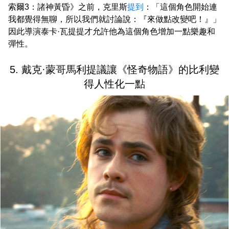
索爾3：諸神黃昏》之前，克里斯
提到
：「這個角色開始連
我都覺得無聊，所以我們就討論說：『來做點改變吧！』」
因此導演泰卡·瓦提提才允許他為這個角色增加一點樂趣和
彈性。
5. 戴克·蒙哥馬利提議讓《怪奇物語》的比利變
得人性化一點