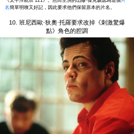
《太平洋航班 121》。然而主演的山繆·傑克森認為這個
片
名
簡單明嘹又好記，因此要求他們保留原本的片名。
10. 班尼西歐·狄奧·托羅要求改掉《刺激驚爆
點》角色的腔調