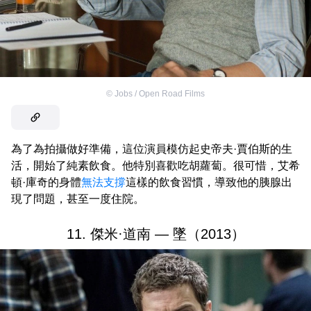
©
Jobs / Open Road Films
為了為拍攝做好準備，這位演員模仿起史帝夫·賈伯斯的生
活，開始了純素飲食。他特別喜歡吃胡蘿蔔。很可惜，艾希
頓·庫奇的身體
無法支撐
這樣的飲食習慣，導致他的胰腺出
現了問題，甚至一度住院。
11. 傑米·道南 —
墜（2013）