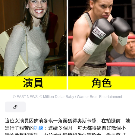
©
EAST NEWS
,
©
Million Dollar Baby / Warner Bros. Entertainment
這位女演員因飾演麥琪一角而獲得奧斯卡獎。在拍攝前，她
進行了艱苦的
訓練
：連續 3 個月，每天都得練習好幾個小