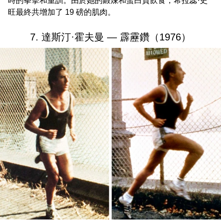
時的拳擊和重訓。由於她的鍛煉和蛋白質飲食，希拉蕊·史
旺最終共增加了 19 磅的肌肉。
7. 達斯汀·霍夫曼 — 霹靂鑽（1976）