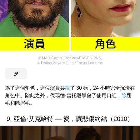
©
MAR/Capital Pictures/EAST NEWS
,
©
Dallas Buyers Club / Focus Features
為了這個角色，這位演員共
瘦
了 30 磅，24 小時完全沉浸在
角色中。除此之外，傑瑞德·雷托還學會了使用口紅，
除
腿
毛和除眉毛。
9. 亞倫·艾克哈特 — 愛，讓悲傷終結（2010）