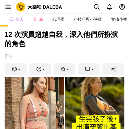
個人
新
心理學
小技巧與小訣竅
女孩小物
12 次演員超越自我，深入他們所扮演
的角色
影片
-
-
-
-