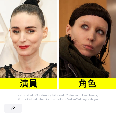
©
Elizabeth Goodenough/Everett Collection / East News
,
©
The Girl with the Dragon Tattoo / Metro-Goldwyn-Mayer