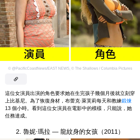
©
@PacificCoastNews/EAST NEWS
,
©
The Shallows / Columbia Pictures
這位女演員出演的角色要求她在生完孩子幾個月後就立刻穿
上比基尼。為了恢復身材，布蕾克·萊芙莉每天和教練
鍛煉
13 個小時。看到這位女演員在電影中的模樣，只能說，她
任務達成。
2. 魯妮·瑪拉 — 龍紋身的女孩（2011）