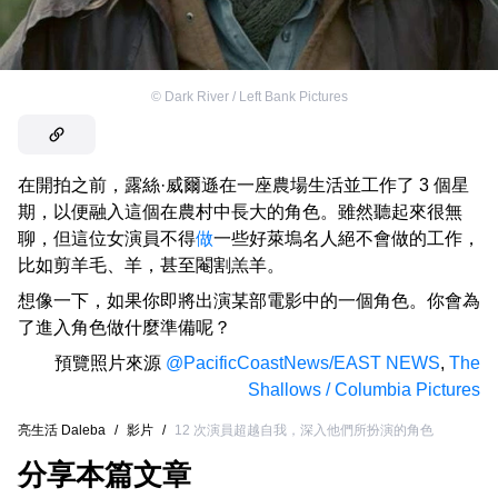
©
Dark River / Left Bank Pictures
在開拍之前，露絲·威爾遜在一座農場生活並工作了 3 個星
期，以便融入這個在農村中長大的角色。雖然聽起來很無
聊，但這位女演員不得
做
一些好萊塢名人絕不會做的工作，
比如剪羊毛、羊，甚至閹割羔羊。
想像一下，如果你即將出演某部電影中的一個角色。你會為
了進入角色做什麼準備呢？
預覽照片來源
@PacificCoastNews/EAST NEWS
,
The
Shallows / Columbia Pictures
亮生活 Daleba
/
影片
/
12 次演員超越自我，深入他們所扮演的角色
分享本篇文章