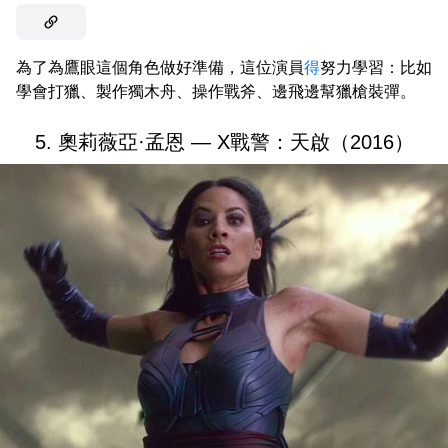
為了為鷹眼這個角色做好準備，這位演員
得
努力學習：比如
學會打獵、製作獨木舟、操作戰斧、邊飛邊幫獵槍裝彈。
5. 奧莉薇亞·孟恩 — X戰警：天啟（2016）