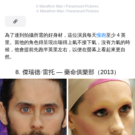
©
Marathon Man / Paramount Pictures
,
©
Marathon Man / Paramount Pictures
為了達到拍攝所需的好身材，這位演員每天
慢跑
至少 4 英
里。當他的角色得呈現出喘得上氣不接下氣，沒有力氣的時
候，他會提前先跑半英里左右，以便在螢幕上看起來更自
然。
8. 傑瑞德·雷托 — 藥命俱樂部（2013）