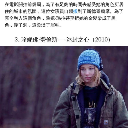
在電影開拍前幾周，為了有足夠的時間去感受她的角色所居
住的城市的氛圍，這位女演員自願
搬
到了斯德哥爾摩。為了
完全融入這個角色，魯妮·瑪拉甚至把她的金髮染成了黑
色，穿了洞，還染淡了眉毛。
3. 珍妮佛·勞倫斯 — 冰封之心（2010）