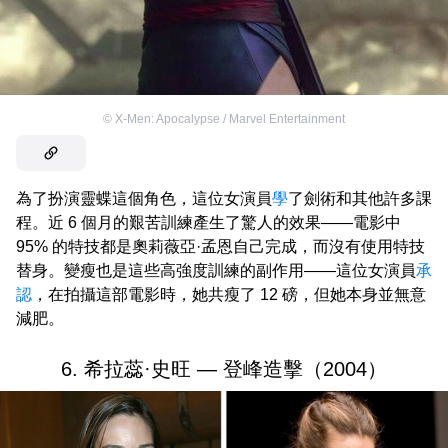
©
X-Men: Apocalypse / Marvel Entertainment
為了扮演靈蝶這個角色，這位女演員
學
了劍術和其他許多課
程。近 6 個月的艱苦訓練產生了驚人的效果——電影中
95% 的特技都是奧莉薇亞·孟恩自己完成，而沒有使用特技
替身。變瘦也是這些高強度訓練的副作用——這位女演員
承
認
，在拍攝這部電影時，她共瘦了 12 磅，但她本身並無意
減肥。
6. 希拉蕊·史旺 — 登峰造擊（2004）