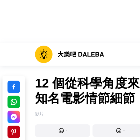
12 個從科學角度
知名電影情節細節
影片
-
-