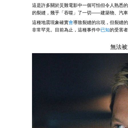
這是許多關於災難電影中一個可怕但令人熟悉的
的裂縫，幾乎「吞噬」了一切——建築物、汽車
這種地震現象確實
會
導致裂縫的出現，但裂縫的寬
非常罕見。目前為止，這種事件中
已知
的受害者
無法被