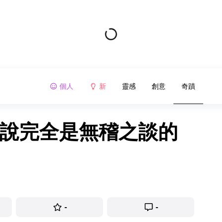
個人
新
靈感
創意
奇蹟
來說完全是無稽之談的
-
-