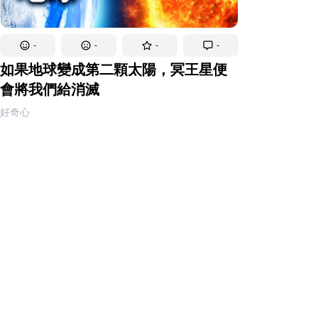
-
-
-
-
如果地球變成第二顆太陽，冥王星便
會將我們給消滅
好奇心