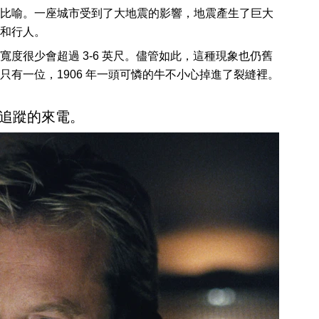
比喻。一座城市受到了大地震的影響，地震產生了巨大
和行人。
度很少會超過 3-6 英尺。儘管如此，這種現象也仍舊
只有一位，1906 年一頭可憐的牛不小心掉進了裂縫裡。
追蹤的來電。