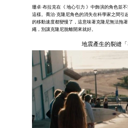
珊卓·布拉克在《 地心引力
》中飾演的角色並不
這樣。喬治·克隆尼角色的消失在科學家之間引
的移動速度都變慢了，這意味著克隆尼無法拖著
繩，別讓克隆尼脫離開來就好。
地震產生的裂縫「