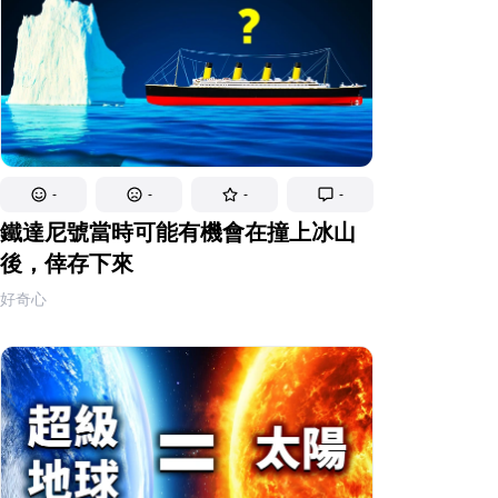
-
-
-
-
鐵達尼號當時可能有機會在撞上冰山
後，倖存下來
好奇心