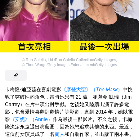
©
Ron Galella, Ltd./Ron Galella Collection/Getty Images
,
©
Theo Wargo/Getty Images Entertainment/Getty Images
卡梅隆·迪亞茲在喜劇電影
《摩登大聖》（
The Mask
）
中挑
戰了突破性的角色，當時她只有 21 歲，並與金·凱瑞（Jim
Carrey）在片中演出對手戲。之後她又陸續出演了許多電
影，包含愛情喜劇到劇情片等影劇，直到 2014 年，她以電
影
《安妮》（Annie）
作為最後一部影片。不久之後，卡梅
隆決定永遠退出演藝圈，因為她想追求其他的東西。最近，
這位前女演員成了一名
商人
和自助作家，並出版了兩本書。