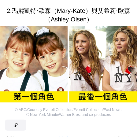
2.瑪麗凱特·歐森（Mary-Kate）與艾希莉·歐森
（Ashley Olsen）
©
ABC/Courtesy Everett Collection/Everett Collection/East News
,
©
New York Minute/Warner Bros. and co-producers