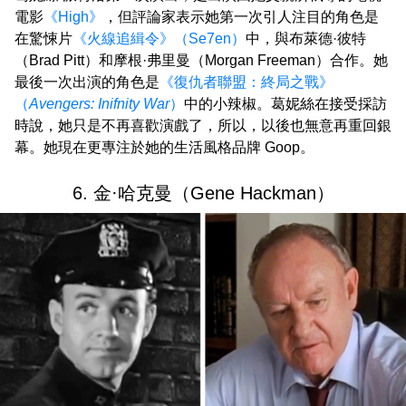
電影
《High》
，但評論家表示她第一次引人注目的角色是
在驚悚片
《火線追緝令》（Se7en）
中，與布萊德·彼特
（Brad Pitt）和摩根·弗里曼（Morgan Freeman）合作。她
最後一次出演的角色是
《復仇者聯盟：終局之戰》
（
Avengers: Inifnity War
）
中的小辣椒。葛妮絲在接受採訪
時說，她只是不再喜歡演戲了，所以，以後也無意再重回銀
幕。她現在更專注於她的生活風格品牌 Goop。
6. 金·哈克曼（Gene Hackman）