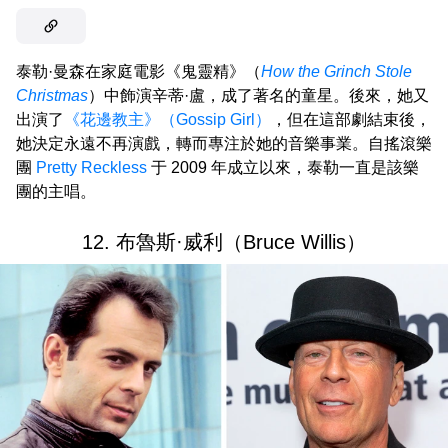
泰勒·曼森在家庭電影《鬼靈精》（
How the Grinch Stole
Christmas
）中飾演辛蒂·盧，成了著名的童星。後來，她又
出演了
《花邊教主》（Gossip Girl）
，但在這部劇結束後，
她決定永遠不再演戲，轉而專注於她的音樂事業。自搖滾樂
團
Pretty Reckless
于 2009 年成立以來，泰勒一直是該樂
團的主唱。
12. 布魯斯·威利（Bruce Willis）