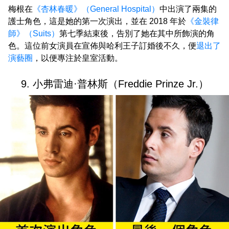
梅根在
《杏林春暖》（General Hospital）
中出演了兩集的
護士角色，這是她的第一次演出，並在 2018 年於
《金裝律
師》（Suits）
第七季結束後，告別了她在其中所飾演的角
色。這位前女演員在宣佈與哈利王子訂婚後不久，便
退出了
演藝圈
，以便專注於皇室活動。
9. 小弗雷迪·普林斯（Freddie Prinze Jr.）