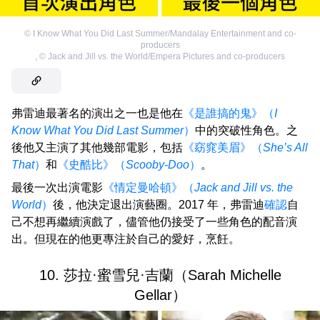
©
I Know What You Did Last Summer/Mandalay Entertainment and co-
producers
,
©
Jack and Jill vs. the World/Empera Pictures and co-producers
弗雷迪最著名的演出之一也是他在
《是誰搞的鬼》（
I
Know What You Did Last Summer
）
中的突破性角色。之
後他又主演了其他幾部電影，包括
《窈窕美眉》（
She’s All
That
）
和
《史酷比》（
Scooby-Doo
）
。
最後一次出演電影
《情定曼哈頓》（
Jack and Jill vs. the
World
）
後，他決定退出演藝圈。2017 年，弗雷迪
確認
自
己不想再繼續演戲了，儘管他仍接受了一些角色的配音演
出。但現在的他更專注於自己的愛好，烹飪。
10. 莎拉·蜜雪兒·吉蘭（Sarah Michelle
Gellar）