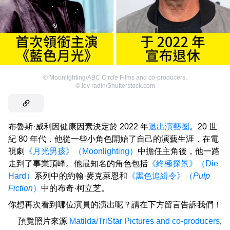
©
Moonlighting/ABC Circle Films and co-producers
,
©
lev radin/Shutterstock.com
布魯斯·威利因健康因素決定於 2022 年
退出演藝圈
。20 世
紀 80 年代，他從一些小角色開始了自己的演藝生涯，在電
視劇
《月光男孩》（Moonlighting）
中擔任主角後，他一路
走到了事業頂峰。他最知名的角色包括
《終極探景》（Die
Hard）
系列中的約翰·麥克萊恩和
《黑色追緝令》（
Pulp
Fiction
）
中的布奇·柯立芝。
你想再次看到哪位演員的演出呢？請在下方留言告訴我們！
預覽照片來源
Matilda/TriStar Pictures and co-producers
,