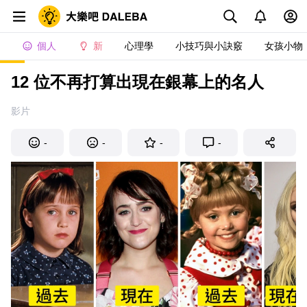
個人
新
心理學
小技巧與小訣竅
女孩小物
12 位不再打算出現在銀幕上的名人
影片
-
-
-
-