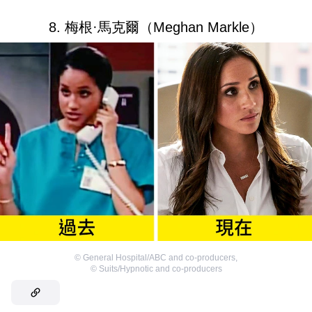
8. 梅根·馬克爾（Meghan Markle）
©
General Hospital/ABC and co-producers
,
©
Suits/Hypnotic and co-producers