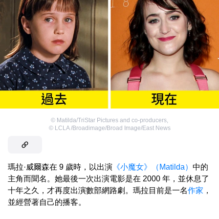
©
Matilda/TriStar Pictures and co-producers
,
©
LCLA /Broadimage/Broad Image/East News
瑪拉·威爾森在 9 歲時，以出演
《小魔女》（Matilda）
中的
主角而聞名。她最後一次出演電影是在 2000 年，並休息了
十年之久，才再度出演數部網路劇。瑪拉目前是一名
作家
，
並經營著自己的播客。