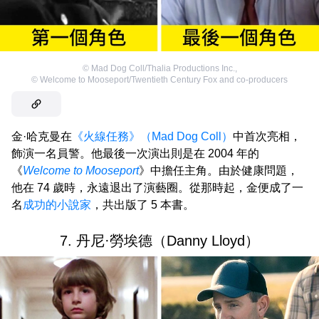
©
Mad Dog Coll/Thalia Productions Inc.
,
©
Welcome to Mooseport/Twentieth Century Fox and co-producers
金·哈克曼在
《火線任務》（Mad Dog Coll）
中首次亮相，
飾演一名員警。他最後一次演出則是在 2004 年的
《
Welcome to Mooseport
》中擔任主角。由於健康問題，
他在 74 歲時，永遠退出了演藝圈。從那時起，金便成了一
名
成功的小說家
，共出版了 5 本書。
7. 丹尼·勞埃德（Danny Lloyd）