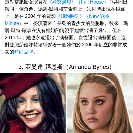
這對雙胞胎女演員在
《歡樂滿屋》（Full House）
中共同出
演同一個角色。瑪麗-凱特和艾希莉上一次同時出現在銀幕
上，是在 2004 年的電影
《紐約時刻》（New York
Minute）
中，扮演著來自長島的青少女的雙胞胎。後來，瑪
麗-凱特·歐森在沒有姐姐的情況下繼續出演了幾年，但在
2011 年，她也永遠退出了演藝圈。自從退出演藝圈後，這
對雙胞胎姐妹持續經營著一個她們於 2006 年創立的非常成
功的
時尚品牌
。
3. 亞曼達·拜恩斯（Amanda Bynes）