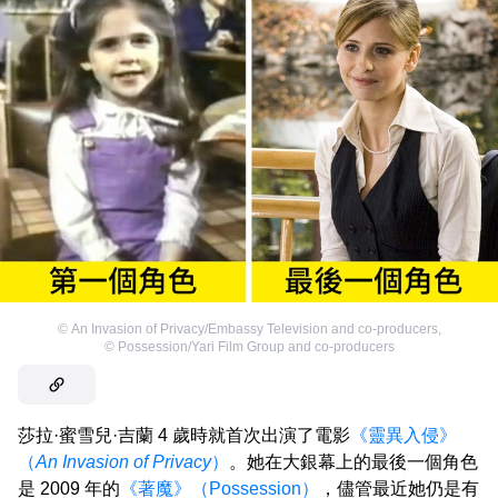
©
An Invasion of Privacy/Embassy Television and co-producers
,
©
Possession/Yari Film Group and co-producers
莎拉·蜜雪兒·吉蘭 4 歲時就首次出演了電影
《靈異入侵》
（
An Invasion of Privacy
）
。她在大銀幕上的最後一個角色
是 2009 年的
《著魔》（Possession）
，儘管最近她仍是有