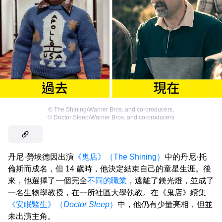
©
The Shining/Warner Bros. and co-producers
,
©
Doctor Sleep/Warner Bros. and co-producers
丹尼·勞埃德因出演
《鬼店》（The Shining）
中的丹尼·托
倫斯而成名，但 14 歲時，他決定結束自己的童星生涯。後
來，他選擇了一個完全
不同的職業
，遠離了鎂光燈，並成了
一名生物學教授，在一所社區大學執教。在《鬼店》續集
《安眠醫生》（
Doctor Sleep
）
中，他仍有少量亮相，但並
未出演主角。