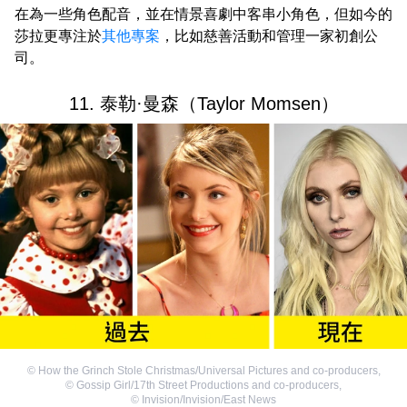
在為一些角色配音，並在情景喜劇中客串小角色，但如今的
莎拉更專注於
其他專案
，比如慈善活動和管理一家初創公
司。
11. 泰勒·曼森（Taylor Momsen）
©
How the Grinch Stole Christmas/Universal Pictures and co-producers
,
©
Gossip Girl/17th Street Productions and co-producers
,
©
Invision/Invision/East News