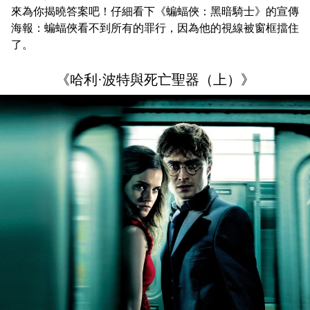
來為你揭曉答案吧！仔細看下《蝙蝠俠：黑暗騎士》的宣傳
海報：蝙蝠俠看不到所有的罪行，因為他的視線被窗框擋住
了。
《哈利·波特與死亡聖器（上）》