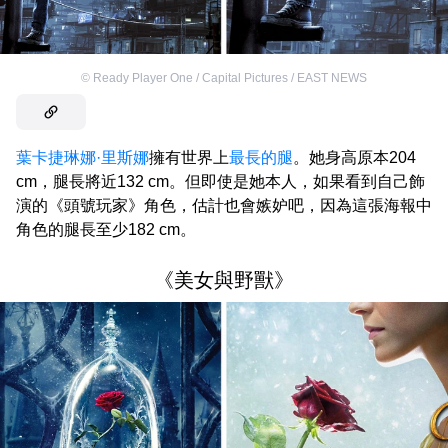
©
Ready Player One / Capital Pictures / EAST NEWS
葉卡捷琳娜·里斯娜
擁有世界上
最長的腿
。她身高原本204
cm，腿長將近132 cm。但即使是她本人，如果看到自己飾
演的《頭號玩家》角色，估計也會嫉妒吧，因為這張海報中
角色的腿長至少182 cm。
《美女與野獸》