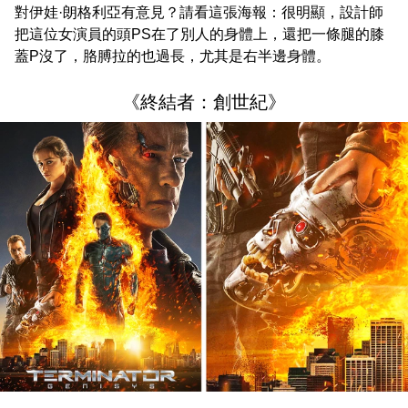
對伊娃·朗格利亞有意見？請看這張海報：很明顯，設計師
把這位女演員的頭PS在了別人的身體上，還把一條腿的膝
蓋P沒了，胳膊拉的也過長，尤其是右半邊身體。
《終結者：創世紀》