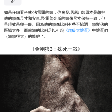
如果仔細看科林·法雷爾的頭，你會發現設計師原本是想把
他的頭像尺寸和安東尼·霍普金斯的頭像尺寸保持一致，但
呈現效果卻一般。因為他的頭像比例有些不協調：頭髮佔的
區域太多，而前額的比例足以引起
《超級大壞蛋》
中壞蛋們
（額頭很大）的嫉妒了。
《金剛狼3：殊死一戰》