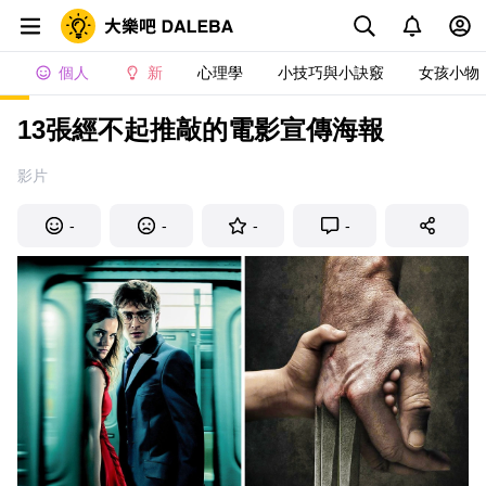
個人
新
心理學
小技巧與小訣竅
女孩小物
13張經不起推敲的電影宣傳海報
影片
-
-
-
-