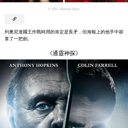
©
300 / Warner Bros.
列奧尼達國王作戰時用的肯定是長矛，但海報上的他手中卻
拿了一把劍。
《通靈神探》