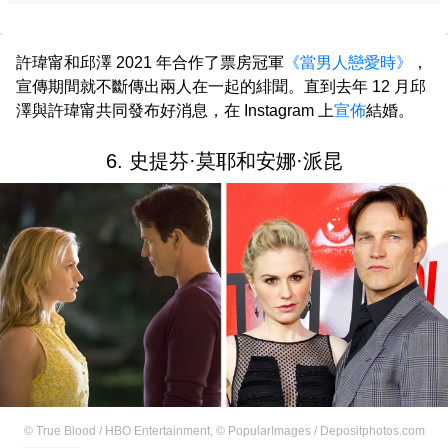
許瑋甯和邱澤 2021 年合作了票房冠軍
《當男人戀愛時》
，
宣傳期間就不斷傳出兩人在一起的緋聞。直到去年 12 月邱
澤與許瑋甯共同發布好消息，在 Instagram 上
宣佈
結婚。
6. 史提芬·莫耶和安娜·派昆
©
True Blood / HBO Entertainment
,
©
PopularImages / Depositphotos.com