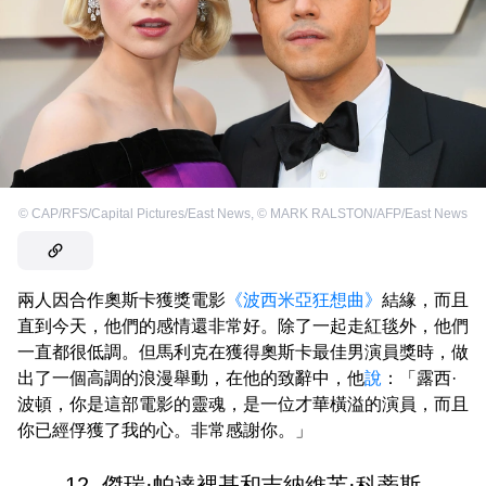
©
CAP/RFS/Capital Pictures/East News
,
©
MARK RALSTON/AFP/East News
兩人因合作奧斯卡獲獎電影
《波西米亞狂想曲》
結緣，而且
直到今天，他們的感情還非常好。除了一起走紅毯外，他們
一直都很低調。但馬利克在獲得奧斯卡最佳男演員獎時，做
出了一個高調的浪漫舉動，在他的致辭中，他
說
：「露西·
波頓，你是這部電影的靈魂，是一位才華橫溢的演員，而且
你已經俘獲了我的心。非常感謝你。」
12. 傑瑞·帕達裡基和吉納維芙·科蒂斯