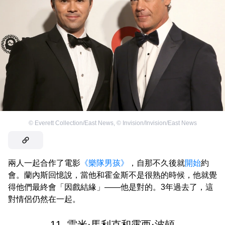
©
Everett Collection/East News
,
©
Invision/Invision/East News
兩人一起合作了電影
《樂隊男孩》
，自那不久後就
開始
約
會。蘭內斯回憶說，當他和霍金斯不是很熟的時候，他就覺
得他們最終會「因戲結緣」——他是對的。3年過去了，這
對情侶仍然在一起。
11. 雷米·馬利克和露西·波頓