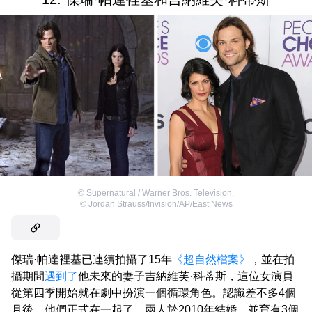
©
Supernatural / Warner Bros. Television
,
©
Jordan Strauss/Invision/AP/East News
傑瑞·帕達裡基已連續拍攝了15年
《超自然檔案》
，並在拍
攝期間
遇到了
他未來的妻子吉納維芙·科蒂斯，這位女演員
從第四季開始就在劇中扮演一個循環角色。認識差不多4個
月後，他們正式在一起了。兩人於2010年結婚，並育有3個