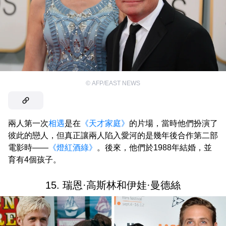
©
AFP/EAST NEWS
兩人第一次
相遇
是在
《天才家庭》
的片場，當時他們扮演了
彼此的戀人，但真正讓兩人陷入愛河的是幾年後合作第二部
電影時——
《燈紅酒綠》
。後來，他們於1988年結婚，並
育有4個孩子。
15. 瑞恩·高斯林和伊娃·曼德絲