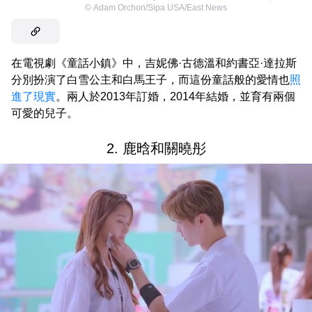
©
Adam Orchon/Sipa USA/East News
在電視劇《童話小鎮》中，吉妮佛·古德溫和約書亞·達拉斯
分別扮演了白雪公主和白馬王子，而這份童話般的愛情也
照
進了現實
。兩人於2013年訂婚，2014年結婚，並育有兩個
可愛的兒子。
2. 鹿晗和關曉彤