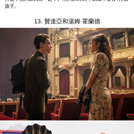
孩子。
13. 贊達亞和湯姆·霍蘭德