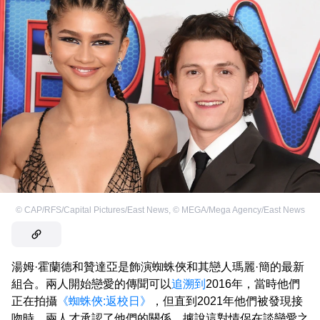
©
CAP/RFS/Capital Pictures/East News
,
©
MEGA/Mega Agency/East News
湯姆·霍蘭德和贊達亞是飾演蜘蛛俠和其戀人瑪麗·簡的最新
組合。兩人開始戀愛的傳聞可以
追溯到
2016年，當時他們
正在拍攝
《蜘蛛俠:返校日》
，但直到2021年他們被發現接
吻時，兩人才承認了他們的關係。據說這對情侶在談戀愛之