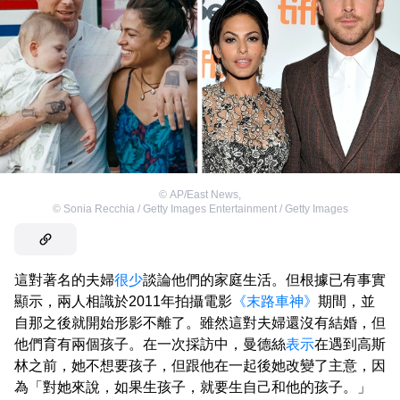
©
AP/East News
,
©
Sonia Recchia / Getty Images Entertainment / Getty Images
這對著名的夫婦
很少
談論他們的家庭生活。但根據已有事實
顯示，兩人相識於2011年拍攝電影
《末路車神》
期間，並
自那之後就開始形影不離了。雖然這對夫婦還沒有結婚，但
他們育有兩個孩子。在一次採訪中，曼德絲
表示
在遇到高斯
林之前，她不想要孩子，但跟他在一起後她改變了主意，因
為「對她來說，如果生孩子，就要生自己和他的孩子。」