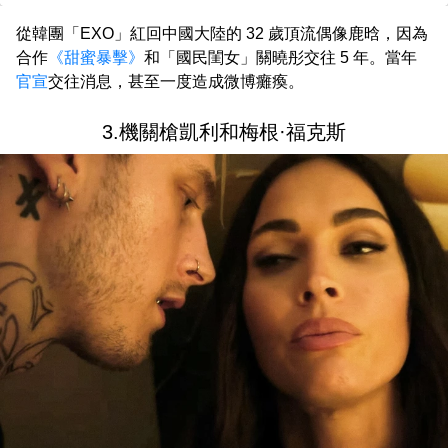
從韓團「EXO」紅回中國大陸的 32 歲頂流偶像鹿晗，因為
合作
《甜蜜暴擊》
和「國民閨女」關曉彤交往 5 年。當年
官宣
交往消息，甚至一度造成微博癱瘓。
3.機關槍凱利和梅根·福克斯