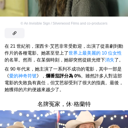
©
An Invisible Sign / Silverwood Films and co-producers
在 21 世紀初，潔西卡·艾芭非常受歡迎，出演了從喜劇到動
作片的各種電影。她甚至登上了
世界上最美麗的 10 位女性
的名單。然而，在某個時刻，她卻突然從鎂光燈下
消失
了。
在 90 年代末，她主演了一系列不成功的電影，其中一部是
《
愛的神奇符號
》，
爛番茄評分為 0%
。雖然許多人對這部
電影的失敗負有責任，但艾芭卻受到了很大的指責。最後，
她獲得的片約便越來越少了。
名牌冤家，休·格蘭特