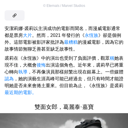
©
Eternals / Marvel Studios
安潔莉娜·裘莉以主演成功的電影而聞名，而漫威電影通常
都是票房
大片
。然而，2021 年發行的《
永恆族
》卻是個例
外。這部電影被影評家批評為
最糟糕
的漫威電影，因為它的
故事情節無聊乏善甚至缺乏故事性。
裘莉在《永恆族》中的演出也受到了負面評價，觀眾
稱
她表
現不佳，大概會
後悔
出演這個角色。近年來，裘莉早已將重
心轉向
執導
，不再像演員那樣頻繁出現在銀幕上。一些媒體
認為
，她的演藝生涯高峰可能已經過去，但只有時間才能證
明她是否未來會捲土重來。但目前為止，《永恆族》是裘莉
最近期的電影。
雙面女郎，葛麗泰·嘉寶