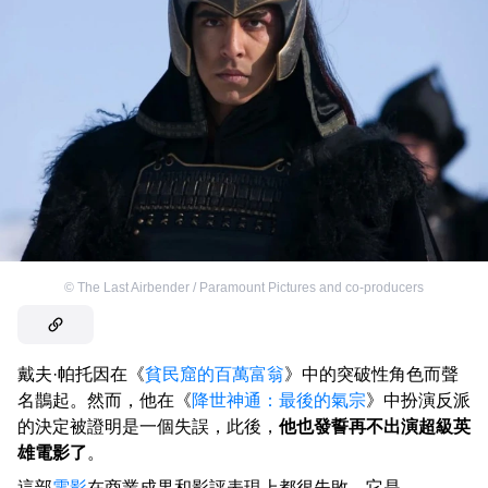
©
The Last Airbender / Paramount Pictures and co-producers
戴夫·帕托因在《
貧民窟的百萬富翁
》中的突破性角色而聲
名鵲起。然而，他在《
降世神通：最後的氣宗
》中扮演反派
的決定被證明是一個失誤，此後，
他也發誓再不出演超級英
雄電影了
。
這部
電影
在商業成果和影評表現上都很失敗，它是