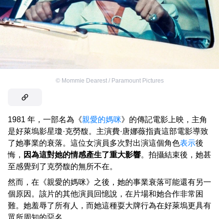
©
Mommie Dearest / Paramount Pictures
1981 年，一部名為《
親愛的媽咪
》的傳記電影上映，主角
是好萊塢影星瓊·克勞馥。主演費·唐娜薇指責這部電影導致
了她事業的衰落。這位女演員多次對出演這個角色
表示
後
悔，
因為這對她的情感產生了重大影響
。拍攝結束後，她甚
至感覺到了克勞馥的無所不在。
然而，在《親愛的媽咪》之後，她的事業衰落可能還有另一
個原因。該片的其他演員回憶說，在片場和她合作非常困
難。她羞辱了所有人，而她這種耍大牌行為在好萊塢更具有
眾所周知的惡名。