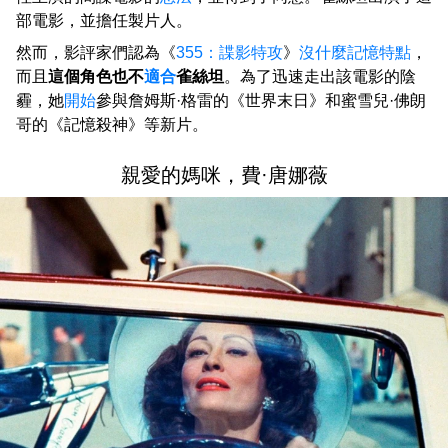
部電影，並擔任製片人。
然而，影評家們認為《
355：諜影特攻
》
沒什麼記憶特點
，
而且
這個角色也不
適合
雀絲坦
。為了迅速走出該電影的陰
霾，她
開始
參與詹姆斯·格雷的《世界末日》和蜜雪兒·佛朗
哥的《記憶殺神》等新片。
親愛的媽咪，費·唐娜薇