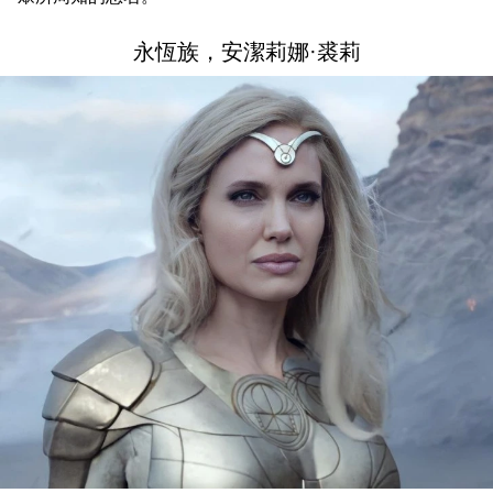
永恆族，安潔莉娜·裘莉