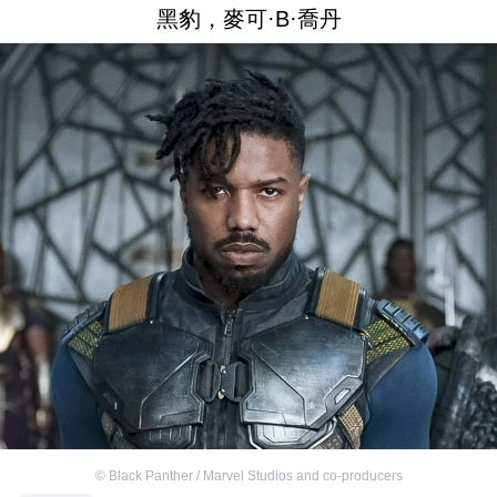
黑豹，麥可·B·喬丹
©
Black Panther / Marvel Studios and co-producers