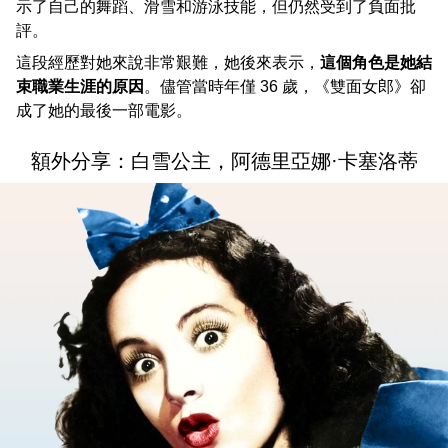
示了自己的舞蹈、滑雪和游泳技能，但仍然受到了負面批
評。
這段經歷對她來說非常艱難，她後來表示，
這個角色是她結
束職業生涯的原因
。儘管當時年僅 36 歲，《雙面女郎》卻
成了她的最後一部電影。
額外分享：白雪公主，阿德里亞娜·卡塞洛蒂