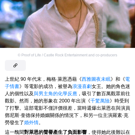
©
Proof of Life / Castle Rock Entertainment and co-producers
上世紀 90 年代末，梅格·萊恩憑藉《
西雅圖夜未眠
》和《
電
子情書
》等電影的成功，被譽為
浪漫喜劇
女王。她的角色迷
人的個性以及
與男主角的化學反應
，吸引了數百萬觀眾前往
觀影。然而，她的形象在 2000 年出演《
千驚萬險
》時受到
了打擊。這部電影不僅評價很差，當時還爆出萊恩在與演員
鄧尼斯·奎德保持婚姻關係的情況下，和另一位主演羅素·克
勞發生了
婚外情
。
這一醜聞
對萊恩的聲譽產生了負面影響
，使得她此後難以在