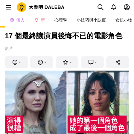
個人
新
心理學
小技巧與小訣竅
女孩小物
17 個最終讓演員後悔不已的電影角色
影片
-
-
-
-