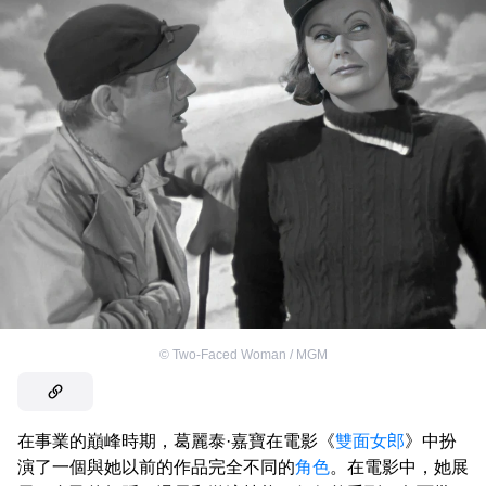
©
Two-Faced Woman / MGM
在事業的巔峰時期，葛麗泰·嘉寶在電影《
雙面女郎
》中扮
演了一個與她以前的作品完全不同的
角色
。在電影中，她展