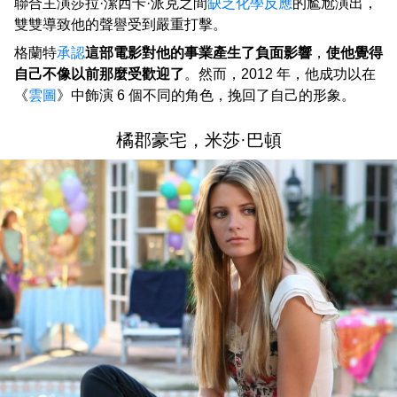
聯合主演莎拉·潔西卡·派克之間
缺乏化學反應
的尷尬演出，
雙雙導致他的聲譽受到嚴重打擊。
格蘭特
承認
這部電影對他的事業產生了負面影響
，
使他覺得
自己不像以前那麼受歡迎了
。然而，2012 年，他成功以在
《
雲圖
》中飾演 6 個不同的角色，挽回了自己的形象。
橘郡豪宅，米莎·巴頓