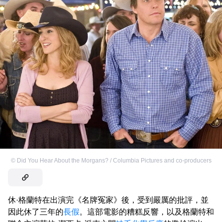
©
Did You Hear About the Morgans? / Columbia Pictures and co-producers
休·格蘭特在出演完《名牌冤家》後，受到嚴厲的批評，並
因此休了三年的
長假
。這部電影的糟糕反響，以及格蘭特和