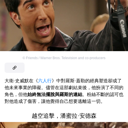
©
Friends / Warner Bros. Television and co-producers
大衛·史威默在《
六人行
》中對羅斯·蓋勒的經典塑造卻成了
他未來事業的障礙。儘管在這部劇結束後，他扮演了不同的
角色，但他
始終無法擺脫與羅斯的連結
。粉絲不斷的認可也
對他造成了傷害，讓他覺得自己想要逃離這一切。
越空追擊，潘蜜拉·安德森