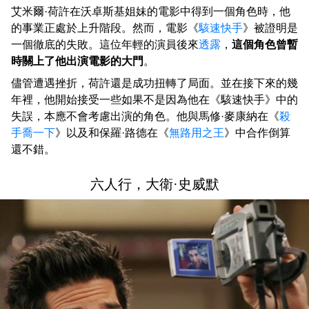
艾米爾·荷許在沃卓斯基姐妹的電影中得到一個角色時，他
的事業正處於上升階段。然而，電影《
駭速快手
》被證明是
一個徹底的失敗。這位年輕的演員後來
透露
，
這個角色曾暫
時關上了他出演電影的大門
。
儘管遭遇挫折，荷許還是成功扭轉了局面。並在接下來的幾
年裡，他開始接受一些如果不是因為他在《駭速快手》中的
失誤，本應不會考慮出演的角色。他與馬修·麥康納在《
殺
手喬一下
》以及和保羅·路德在《
無路用之王
》中合作倒算
還不錯。
六人行，大衛·史威默