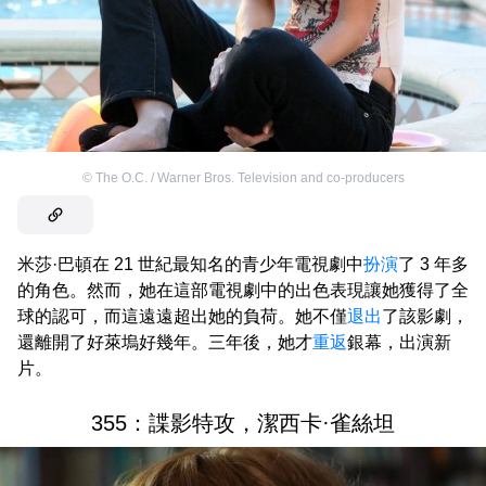
©
The O.C. / Warner Bros. Television and co-producers
米莎·巴頓在 21 世紀最知名的青少年電視劇中
扮演
了 3 年多
的角色。然而，她在這部電視劇中的出色表現讓她獲得了全
球的認可，而這遠遠超出她的負荷。她不僅
退出
了該影劇，
還離開了好萊塢好幾年。三年後，她才
重返
銀幕，出演新
片。
355：諜影特攻，潔西卡·雀絲坦