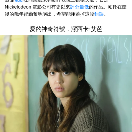
Nickelodeon 電影公司有史以來
評分最低
的作品。帕托在隨
後的幾年裡勤奮地演出，希望能掩蓋掉這段
錯誤
。
愛的神奇符號，潔西卡·艾芭