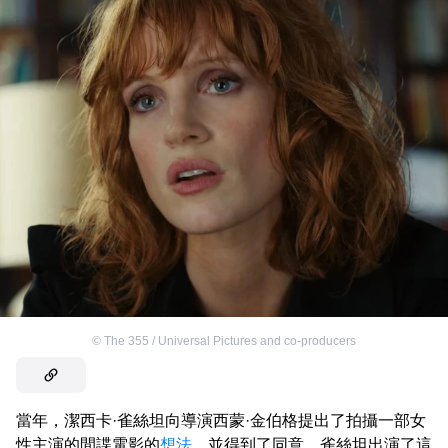
©
The 355 / Universal Pictures and co-producers
當年，潔西卡·雀絲坦向導演西蒙·金伯格提出了拍攝一部女
性主演的間諜電影的
想法
，並得到了同意。雀絲坦出演了這