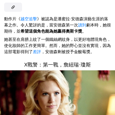
動作片《
越空追擊
》被認為是潘蜜拉·安德森演藝生涯的落
幕之作。令人驚訝的是，當安德森第一次
讀到
劇本時，她很
期待，並
希望這個角色能為她贏得奧斯卡獎
。
她甚至在肩膀上紋了一個鐵絲網紋身，以更好地體現角色，
使化妝師的工作更簡單。然而，她的野心並沒有實現，因為
這部電影得到了
差評
，安德森剩被授予金酸莓獎。
X戰警：第一戰，詹紐瑞·瓊斯