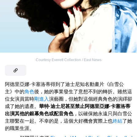
Courtesy Everett Collection / East News
阿德里亞娜·卡塞洛蒂得到了迪士尼知名動畫片《白雪公
主》中的
角色
後，她的事業發生了意想不到的轉折。雖然這
位女演員當時
剛進入
演藝圈，但她對這個經典角色的演繹卻
成了她的遺產。
華特·迪士尼甚至禁止阿德里亞娜·卡塞洛蒂
出演其他的銀幕角色或配音角色
，以確保她永遠只與白雪公
主聯繫在一起。不幸的是，這個大好機會實際上也
終結
了她
的職業生涯。