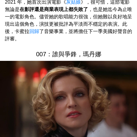
2021 年，她首次出演電影《
灰姑娘
》，很可惜，這部電影
無論是
在影評還是商業表現上都失敗了
，也是她迄今為止唯
一的電影角色。儘管她的歌唱能力很強，但她難以良好地呈
現出這個角色，演技更被批評為平淡而不穩定的表演。此
後，卡蜜拉
回歸
了音樂事業，並將擔任下一季美國好聲音的
評審。
007：誰與爭鋒，瑪丹娜