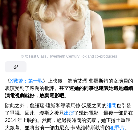
©
X: First Class / Twentieth Century Fox and co-producers
《
X戰警：第一戰
》上映後，飾演艾瑪·弗羅斯特的女演員的
表演受到了嚴厲的批評。甚至
連她的同事也建議她還是繼續
演電視劇就好，放棄電影吧
。
除此之外，詹紐瑞·瓊斯和導演馬修·沃恩之間的
緋聞
也引發
了爭議。因此，瓊斯之後只
出演
了幾部電影，最後一部是在
2014 年上映的。然而，經過長時間的沉寂，她正捲土重歸
大銀幕。並將出演一部由尼克·卡薩維特斯執導的
犯罪片
。