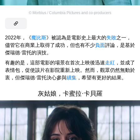
©
Morbius / Columbia Pictures and co-producers
2022年，《
魔比斯
》被認為是電影史上最大的
失敗
之一，
儘管它在商業上取得了成功，但也有不少
負面
評論，是基於
傑瑞德·雷托的演技。
有趣的是，這部電影的場景在首次上映後迅速
走紅
，並成了
表情包，促使該片在影院重新上映。然而，觀眾仍然無動於
衷，但傑瑞德·雷托決心參與
續集
，希望有更好的結果。
灰姑娘，卡蜜拉·卡貝羅