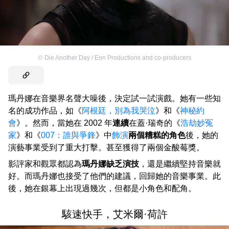
©
Die Another Day / Eon Productions and co-producers
瑪丹娜在音樂界名聲大噪後，決定試一試演戲。她有一些知
名的成功作品，如《
阿根廷，別為我哭泣
》和《
神秘約
會
》。然而，當她在 2002 年
連續
在蓋·瑞奇的《
浩劫妙冤
家
》和《
007：誰與爭鋒
》中
飾演
兩個糟糕的角色
後，她的
演藝事業受到了重大打擊。甚至獲得了兩個金酸莓獎。
影評家和觀眾都認為
瑪丹娜缺乏演技
，還是繼續堅持音樂就
好。而瑪丹娜也接受了他們的建議，回歸她的音樂事業。此
後，她在銀幕上出現過幾次，但都是小角色和配角。
駭速快手，艾米爾·荷許