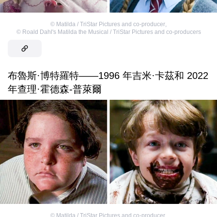
©
Matilda / TriStar Pictures and co-producer
,
©
Roald Dahl's Matilda the Musical / TriStar Pictures and co-producers
布魯斯·博特羅特——1996 年吉米·卡茲和 2022
年查理·霍德森-普萊爾
©
Matilda / TriStar Pictures and co-producer
,