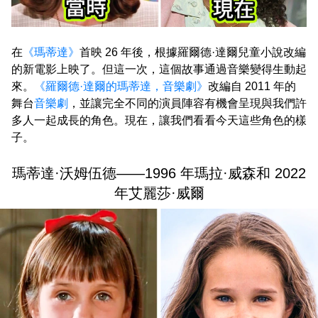
在
《瑪蒂達》
首映 26 年後，根據羅爾德·達爾兒童小說改編
的新電影上映了。但這一次，這個故事通過音樂變得生動起
來。
《羅爾德·達爾的瑪蒂達，音樂劇》
改編自 2011 年的
舞台
音樂劇
，並讓完全不同的演員陣容有機會呈現與我們許
多人一起成長的角色。現在，讓我們看看今天這些角色的樣
子。
瑪蒂達·沃姆伍德——1996 年瑪拉·威森和 2022
年艾麗莎·威爾