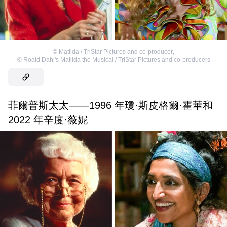
©
Matilda / TriStar Pictures and co-producer
,
©
Roald Dahl's Matilda the Musical / TriStar Pictures and co-producers
菲爾普斯太太——1996 年瓊·斯皮格爾·霍華和
2022 年辛度·薇妮