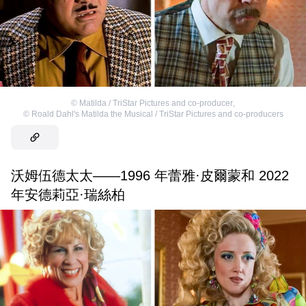
©
Matilda / TriStar Pictures and co-producer
,
©
Roald Dahl's Matilda the Musical / TriStar Pictures and co-producers
沃姆伍德太太——1996 年蕾雅·皮爾蒙和 2022
年安德莉亞·瑞絲柏