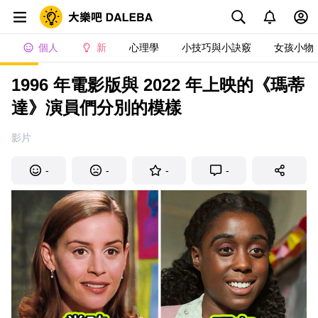
個人
新
心理學
小技巧與小訣竅
女孩小物
1996 年電影版與 2022 年上映的《瑪蒂
達》演員們分別的模樣
影片
-
-
-
-