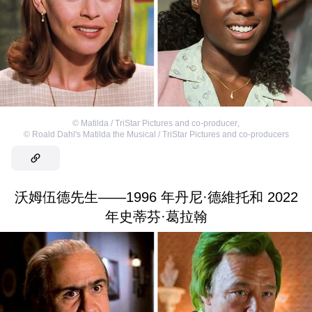
©
Matilda / TriStar Pictures and co-producer
,
©
Roald Dahl's Matilda the Musical / TriStar Pictures and co-producers
沃姆伍德先生——1996 年丹尼·德維托和 2022
年史蒂芬·葛拉翰