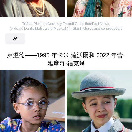
TriStar Pictures/Courtesy Everett Collection/East News
,
©
Roald Dahl's Matilda the Musical / TriStar Pictures and co-producers
萊溫德——1996 年卡米·達沃爾和 2022 年蕾·
雅摩奇·福克爾