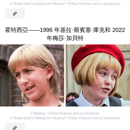
©
Roald Dahl's Matilda the Musical / TriStar Pictures and co-producers
霍特西亞——1996 年基拉·斯賓塞·庫克和 2022
年梅莎·加貝特
©
Matilda / TriStar Pictures and co-producer
,
©
Roald Dahl's Matilda the Musical / TriStar Pictures and co-producers