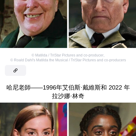
©
Matilda / TriStar Pictures and co-producer
,
©
Roald Dahl's Matilda the Musical / TriStar Pictures and co-producers
哈尼老師——1996年艾伯斯·戴維斯和 2022 年
拉沙娜·林奇