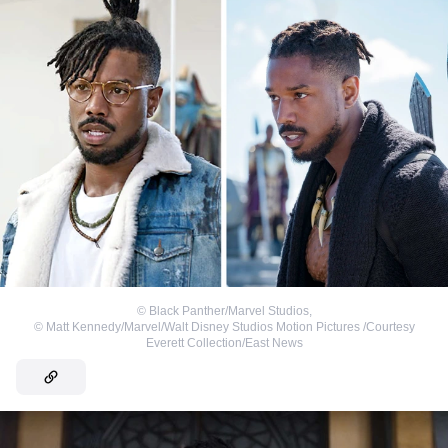
©
Black Panther/Marvel Studios
,
©
Matt Kennedy/Marvel/Walt Disney Studios Motion Pictures /Courtesy
Everett Collection/East News