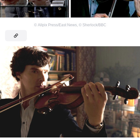
©
Allpix Press/East News
,
©
Sherlock/BBC