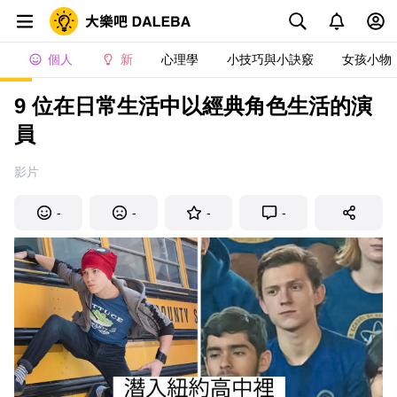
個人
新
心理學
小技巧與小訣竅
女孩小物
9 位在日常生活中以經典角色生活的演
員
影片
-
-
-
-