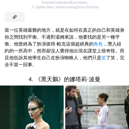
Everett Collection/East News
,
©
Spider-Man: Homecoming/Sony Pictures
當一位英雄最難的地方，就是在如何在真正的自己和英雄身
份之間找到平衡。不過對湯姆來說，他要找的是另一種平
衡。他曾經為了扮演彼得·帕克這個超經典的
角色
，潛入紐
約的一所高中，然而卻沒人覺得他出現在課堂上很奇怪。而
且他告訴其他學生自己在扮演蜘蛛人，他們只是
笑
了笑，完
全不當一回事。
4. 《黑天鵝》的娜塔莉·波曼