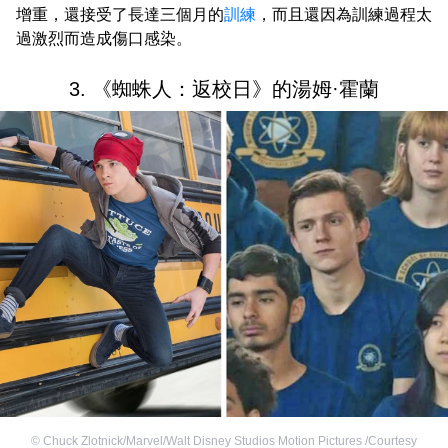
增重，還接受了長達三個月的
訓練
，而且還因為訓練過程太
過激烈而造成傷口感染。
3. 《蜘蛛人：返校日》的湯姆·霍蘭
©
Chuck Zlotnick/Marvel/Walt Disney Studios Motion Pictures /Courtesy