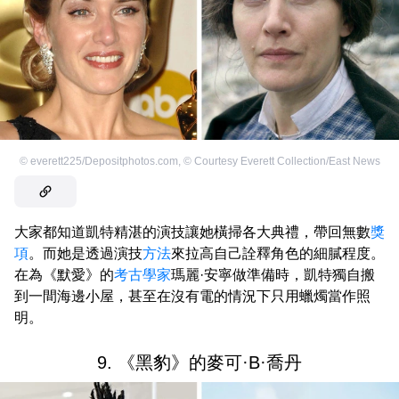
©
everett225/Depositphotos.com
,
©
Courtesy Everett Collection/East News
大家都知道凱特精湛的演技讓她橫掃各大典禮，帶回無數
獎
項
。而她是透過演技
方法
來拉高自己詮釋角色的細膩程度。
在為《默愛》的
考古學家
瑪麗·安寧做準備時，凱特獨自搬
到一間海邊小屋，甚至在沒有電的情況下只用蠟燭當作照
明。
9. 《黑豹》的麥可·B·喬丹