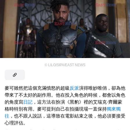
©
LILO/SIPA/EAST NEWS
麥可雖然把這個充滿憤怒的超級
反派
演得唯妙唯俏，卻為他
帶來了不太好的副作用。他在投入角色的時候，都會以角色
的角度寫
日記
，這方法在扮演《黑豹》裡的艾瑞克·齊爾蒙
格時特別有用。麥可提到自己在拍攝現場一直保持
獨來獨
往
，也不跟人說話，這導致在電影結束之後，他必須要接受
心理評估。