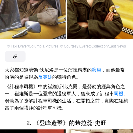
©
Taxi Driver/Columbia Pictures
,
©
Courtesy Everett Collection/East News
大家都知道勞勃·狄尼洛是一位演技精湛的
演員
，而他最常
扮演的是被視為
反英雄
的獨特角色。
《計程車司機》中的崔維斯·比克爾，是勞勃的經典角色之
一，崔維斯是一位憂愁的退役軍人，後來成了計程車
司機
。
勞勃為了瞭解計程車司機的生活，在開拍之前，實際在紐約
當了兩個禮拜的計程車司機。
2. 《登峰造擊》的希拉蕊·史旺