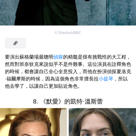
©
Sherlock/BBC
要演出蘇格蘭場最聰明
偵探
的精髓是很有挑戰性的大工程，
然而對班奈狄克來說似乎不是件難事。這位演員在詮釋角色
的時候，都會讓自己全心全意投入，而他在扮演偵探夏洛克
·福爾摩斯的時候，因為這個角色非常擅長拉
小提琴
，所以
他去學了，以讓自己更加貼近角色。
8. 《默愛》的凱特·溫斯蕾