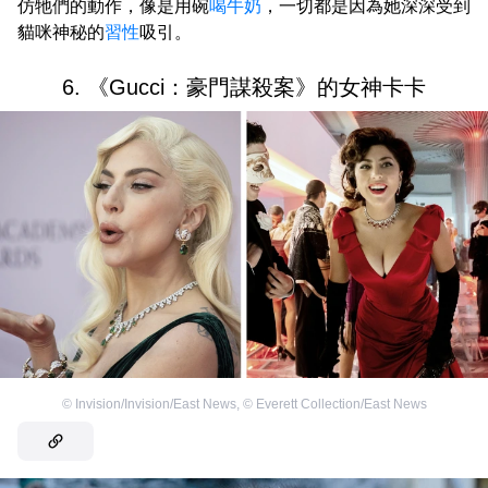
仿牠們的動作，像是用碗
喝牛奶
，一切都是因為她深深受到
貓咪神秘的
習性
吸引。
6. 《Gucci：豪門謀殺案》的女神卡卡
©
Invision/Invision/East News
,
©
Everett Collection/East News