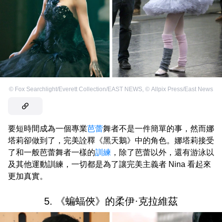
©
Fox Searchlight/Everett Collection/EAST NEWS
,
©
Allpix Press/East News
要短時間成為一個專業
芭蕾
舞者不是一件簡單的事，然而娜
塔莉卻做到了，完美詮釋《黑天鵝》中的角色。娜塔莉接受
了和一般芭蕾舞者一樣的
訓練
，除了芭蕾以外，還有游泳以
及其他運動訓練，一切都是為了讓完美主義者 Nina 看起來
更加真實。
5. 《蝙蝠俠》的柔伊·克拉維茲