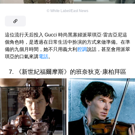
©
White Label/East News
這位流行天后投入 Gucci 時尚黑寡婦派翠琪亞·雷吉亞尼這
個角色時，是透過在日常生活中扮演的方式來做準備。在準
備的九個月時間，她不只用義大利
腔調
說話，甚至會用派翠
琪亞的口氣來講
電話
。
7. 《新世紀福爾摩斯》的班奈狄克·康柏拜區