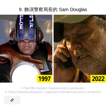
9. 飾演警察局長的 Sam Douglas
©
The Fifth Element / Gaumont and co-producers
,
©
Texas Chainsaw Massacre / Legendary Entertainment and co-producers