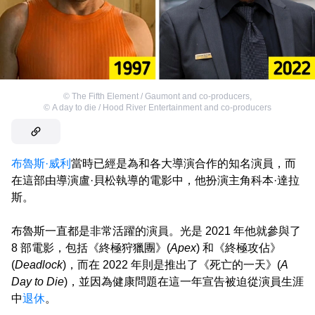
©
The Fifth Element / Gaumont and co-producers
,
©
A day to die / Hood River Entertainment and co-producers
布魯斯·威利
當時已經是為和各大導演合作的知名演員，而
在這部由導演盧·貝松執導的電影中，他扮演主角科本·達拉
斯。
布魯斯一直都是非常活躍的演員。光是 2021 年他就參與了
8 部電影，包括《終極狩獵團》(
Apex
) 和《終極攻佔》
(
Deadlock
)，而在 2022 年則是推出了《死亡的一天》(
A
Day to Die
)，並因為健康問題在這一年宣告被迫從演員生涯
中
退休
。