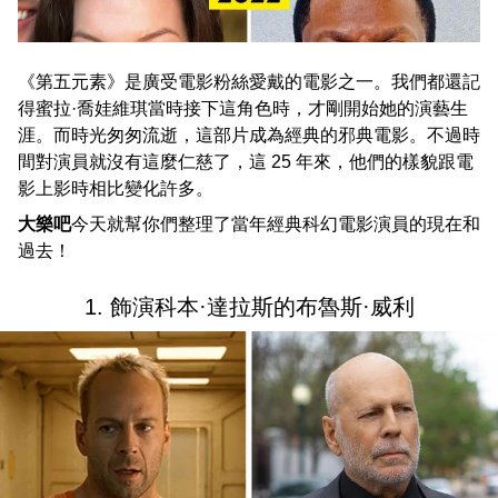
《第五元素》是廣受電影粉絲愛戴的電影之一。我們都還記
得蜜拉·喬娃維琪當時接下這角色時，才剛開始她的演藝生
涯。而時光匆匆流逝，這部片成為經典的邪典電影。不過時
間對演員就沒有這麼仁慈了，這 25 年來，他們的樣貌跟電
影上影時相比變化許多。
大樂吧
今天就幫你們整理了當年經典科幻電影演員的現在和
過去！
1. 飾演科本·達拉斯的布魯斯·威利