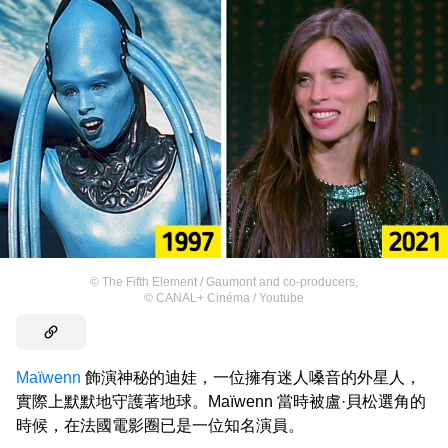
©
The Fifth Element / Gaumont and co-producers
,
©
CANAL+ Cinéma / Youtube
Maïwenn
飾演神秘的迪娃，一位擁有迷人嗓音的外星人，
實際上默默地守護著地球。Maïwenn 當時被盧·貝松選角的
時候，在法國電影圈已是一位知名演員。