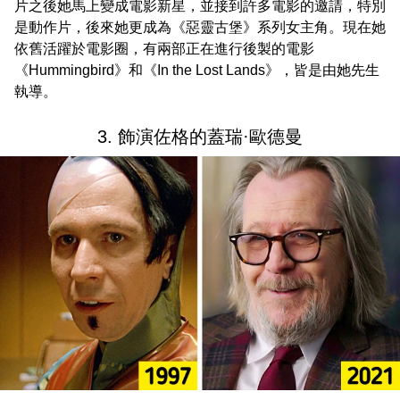
片之後她馬上變成電影新星，並接到許多電影的邀請，特別
是動作片，後來她更成為《惡靈古堡》系列女主角。現在她
依舊活躍於電影圈，有兩部正在進行後製的電影
《Hummingbird》和《In the Lost Lands》，皆是由她先生
執導。
3. 飾演佐格的蓋瑞·歐德曼