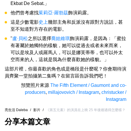
Ekbat De Sebat.」
他們曾考慮找
茱莉亞·羅勃茲
飾演莉露。
這是少數電影
史上
幾部主角和反派沒有跟對方說話，甚
至不知道對方存在的電影。
"
盧·貝松
之所以選擇
喬娃維琪
飾演莉露，是因為：「蜜拉
有著屬於她獨特的樣貌，她可以從過去或者未來而來，
可以是埃及人或羅馬人，可以是娜芙蒂蒂，也可以外太
空而來的人，這就是我為什麼喜歡她的樣貌。」
這部片裡，你最喜歡的角色或是橋段是什麼呢？你會期待演
員齊聚一堂拍攝第二集嗎？在留言區告訴我們吧！
預覽照片來源
The Fifth Element / Gaumont and co-
producers
,
millajovovich / Instagram
,
christucker /
Instagram
亮生活 Daleba
/
影片
/
《第五元素》的演員在上映 25 年後都過得怎麼樣？
分享本篇文章