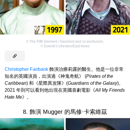
©
The Fifth Element / Gaumont and co-producers
,
©
Everett Collection/East News
Christopher Fairbank
飾演治療莉露的醫生。他是一位非常
知名的英國演員，出演過《神鬼奇航》 (
Pirates of the
Caribbean
) 和《星際異攻隊》(
Guardians of the Galaxy
)。
2021 年則可以看到他出現在英國喜劇電影《
All My Friends
Hate Me
》。
8. 飾演 Mugger 的馬修·卡索維茲