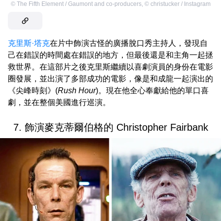
©
The Fifth Element / Gaumont and co-producers
,
©
christucker / Instagram
克里斯·塔克
在片中飾演古怪的廣播脫口秀主持人，發現自
己在錯誤的時間處在錯誤的地方，但最後還是和主角一起拯
救世界。在這部片之後克里斯繼續以喜劇演員的身份在電影
圈發展，並出演了多部成功的電影，像是和成龍一起演出的
《尖峰時刻》(
Rush Hour
)。現在他全心奉獻給他的單口喜
劇，並在整個美國進行巡演。
7. 飾演麥克蒂爾伯格的 Christopher Fairbank