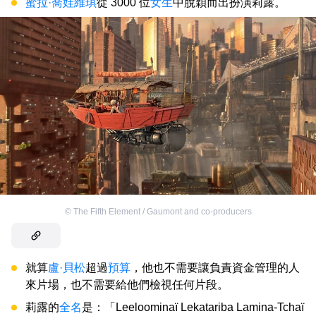
蜜拉·喬娃維琪
從 3000 位
女生
中脫穎而出扮演莉露。
©
The Fifth Element / Gaumont and co-producers
就算
盧·貝松
超過
預算
，他也不需要讓負責資金管理的人
來片場，也不需要給他們檢視任何片段。
莉露的
全名
是：「Leeloominaï Lekatariba Lamina-Tchaï