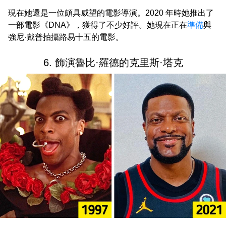
現在她還是一位頗具威望的電影導演。2020 年時她推出了
一部電影《DNA》，獲得了不少好評。她現在正在
準備
與
強尼·戴普拍攝路易十五的電影。
6. 飾演魯比·羅德的克里斯·塔克