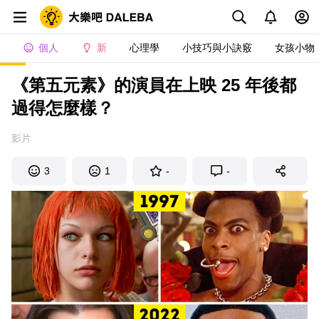
個人
新
心理學
小技巧與小訣竅
女孩小物
《第五元素》的演員在上映 25 年後都
過得怎麼樣？
影片
3
1
-
-