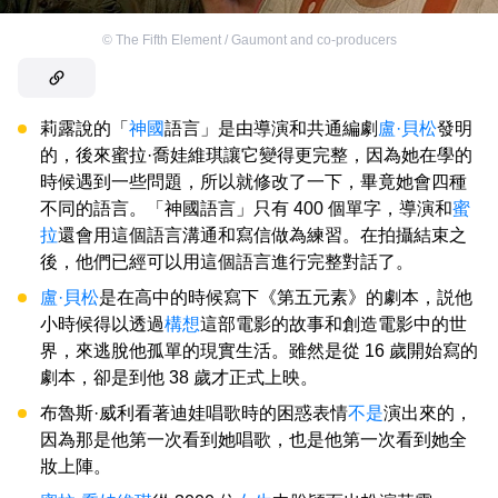
©
The Fifth Element / Gaumont and co-producers
莉露說的「
神國
語言」是由導演和共通編劇
盧·貝松
發明
的，後來蜜拉·喬娃維琪讓它變得更完整，因為她在學的
時候遇到一些問題，所以就修改了一下，畢竟她會四種
不同的語言。「神國語言」只有 400 個單字，導演和
蜜
拉
還會用這個語言溝通和寫信做為練習。在拍攝結束之
後，他們已經可以用這個語言進行完整對話了。
盧·貝松
是在高中的時候寫下《第五元素》的劇本，説他
小時候得以透過
構想
這部電影的故事和創造電影中的世
界，來逃脫他孤單的現實生活。雖然是從 16 歲開始寫的
劇本，卻是到他 38 歲才正式上映。
布魯斯·威利看著迪娃唱歌時的困惑表情
不是
演出來的，
因為那是他第一次看到她唱歌，也是他第一次看到她全
妝上陣。