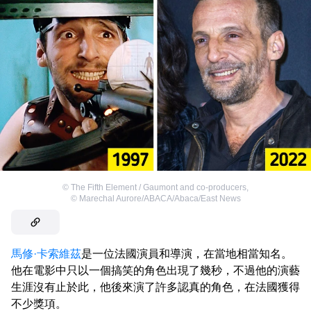
©
The Fifth Element / Gaumont and co-producers
,
©
Marechal Aurore/ABACA/Abaca/East News
馬修·卡索維茲
是一位法國演員和導演，在當地相當知名。
他在電影中只以一個搞笑的角色出現了幾秒，不過他的演藝
生涯沒有止於此，他後來演了許多認真的角色，在法國獲得
不少獎項。