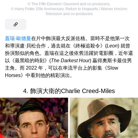
©
The Fifth Element / Gaumont and co-producers
,
©
Harry Potter 20th Anniversary: Return to Hogwarts / Warner Horizon
Television and co-producers
蓋瑞·歐德曼
在片中飾演最大反派佐格。當時不是他第一次
和導演盧·貝松合作，過去就在《終極追殺令》(
Leon
) 就曾
扮演類似的角色。蓋瑞在這之後依舊活躍於電影圈，近年還
以《最黑暗的時刻》(
The Darkest Hour
) 贏得奧斯卡最佳男
主角。而 2022 年，可以在串流平台上的影集《Slow
Horses》中看到他的精彩演出。
4. 飾演大衛的Charlie Creed-Miles