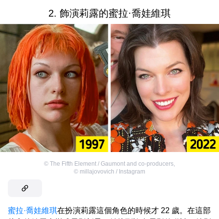
2. 飾演莉露的蜜拉·喬娃維琪
©
The Fifth Element / Gaumont and co-producers
,
©
millajovovich / Instagram
蜜拉·喬娃維琪
在扮演莉露這個角色的時候才 22 歲。在這部