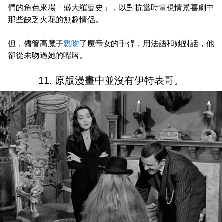
們的角色來場「盛大羅曼史」，以對抗當時電視情景喜劇中
那些缺乏火花的無趣情侶。
但，儘管高魔子
親吻
了魔帝女的手臂，用法語和她對話，他
卻從未吻過她的嘴唇。
11. 原版漫畫中並沒有伊特表哥。