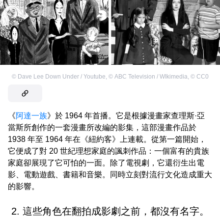
©
Dave Lee Down Under / Youtube
,
©
ABC Television / WIkimedia
,
©
CC0
《
阿達一族
》於 1964 年首播。它是根據漫畫家查理斯·亞
當斯所創作的一套漫畫所改編的影集，這部漫畫作品於
1938 年至 1964 年在《紐約客》上連載。從第一篇開始，
它便成了對 20 世紀理想家庭的諷刺作品：一個富有的貴族
家庭卻展現了它可怕的一面。除了電視劇，它還衍生出電
影、電動遊戲、書籍和音樂。同時立刻對流行文化造成重大
的影響。
2. 這些角色在翻拍成影劇之前，都沒有名字。