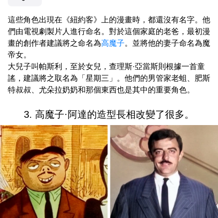
這些角色出現在《紐約客》上的漫畫時，都還沒有名字。他
們由電視劇製片人進行命名。對於這個家庭的老爸，最初漫
畫的創作者建議將之命名為
高魔子
。並將他的妻子命名為魔
帝女。
大兒子叫帕斯利，至於女兒，查理斯·亞當斯則根據一首童
謠，建議將之取名為「星期三」。他們的男管家老蛆、肥斯
特叔叔、尤朵拉奶奶和那個東西也是其中的重要角色。
3. 高魔子·阿達的造型長相改變了很多。