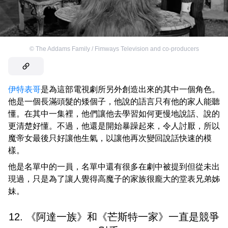
©
The Addams Family / Fimways Television and co-producers
伊特表哥
是為這部電視劇所另外創造出來的其中一個角色。
他是一個長滿頭髮的矮個子，他說的語言只有他的家人能聽
懂。在其中一集裡，他們讓他去學習如何更慢地說話、說的
更清楚好懂。不過，他還是開始暴躁起來，令人討厭，所以
魔帝女最後只好讓他生氣，以讓他再次變回說話快速的模
樣。
他是名單中的一員，名單中還有很多在劇中被提到但從未出
現過，只是為了讓人覺得高魔子的家族很龐大的堂表兄弟姊
妹。
12. 《阿達一族》和《芒斯特一家》一直是競爭