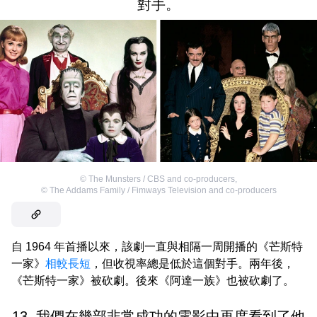
對手。
©
The Munsters / CBS and co-producers
,
©
The Addams Family / Fimways Television and co-producers
自 1964 年首播以來，該劇一直與相隔一周開播的《芒斯特
一家》
相較長短
，但收視率總是低於這個對手。兩年後，
《芒斯特一家》被砍劇。後來《阿達一族》也被砍劇了。
13. 我們在幾部非常成功的電影中再度看到了他