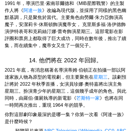
1991 年，導演巴里·索南菲爾德和《MIB星際戰警》的主製
作人將《
阿達一族
》改編為現代版，並採用了同樣的黑色幽
默基調，只是聚焦於當代。主要角色由勞爾·朱力亞飾演高
魔子，安潔莉卡·休斯頓飾演魔帝女， 克里斯多福·洛伊德飾
演伊特表哥和克莉絲汀娜·蕾奇飾演星期三。這部電影在影
評圈和票房上都取得了巨大成功，同時在數年後，推出了續
集，而在續集中，魔帝女又生了一個兒子。
14. 他們將在 2022 年回歸。
2021 年底，有消息稱著名導演蒂姆·伯頓正在拍攝一部以阿
達家族人物為原型的電視劇，但主要聚焦在
星期三
。該劇預
計將於 2022 年秋季首播，女演員珍娜·奧特嘉將出演主角
星期三。扮演青少年的星期三，這個幾乎成年的角色。與此
同時，由羅伯·僵屍執導的新電影《
芒斯特一家
》也將在同
一時間再次推出，重現 1964 年的競爭。
你對這部劇印象最深的是哪一集？你第一次看《阿達一族》
是什麼時候？
預覽照片來源
NBC Television / Wikimedia
,
CC0
,
ABC