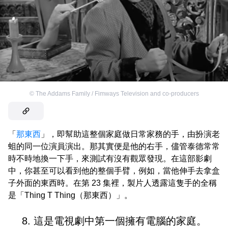
©
The Addams Family / Fimways Television and co-producers
「
那東西
」，即幫助這整個家庭做日常家務的手，由扮演老
蛆的同一位演員演出。那其實便是他的右手，儘管泰德常常
時不時地換一下手，來測試有沒有觀眾發現。在這部影劇
中，你甚至可以看到他的整個手臂，例如，當他伸手去拿盒
子外面的東西時。在第 23 集裡，製片人透露這隻手的全稱
是「Thing T Thing（那東西）」。
8. 這是電視劇中第一個擁有電腦的家庭。