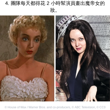
4. 團隊每天都得花 2 小時幫演員畫出魔帝女的
妝。
©
House of Wax / Warner Bros. and co-producers
,
©
ABC Television
,
©
CC0