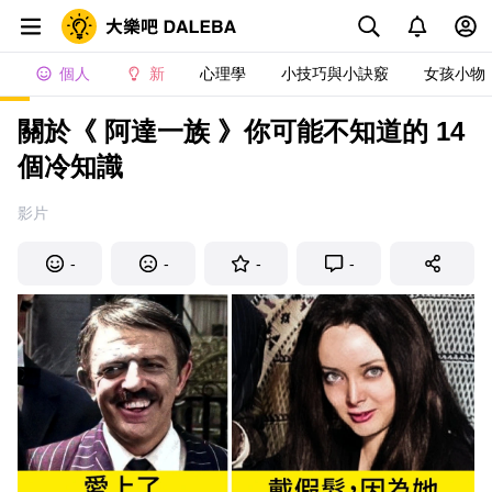
個人
新
心理學
小技巧與小訣竅
女孩小物
關於《 阿達一族 》你可能不知道的 14
個冷知識
影片
-
-
-
-