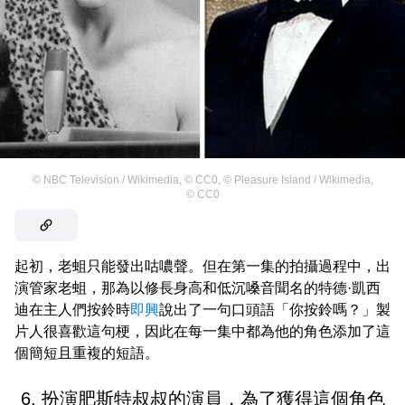
©
NBC Television / Wikimedia
,
©
CC0
,
©
Pleasure Island / Wikimedia
,
©
CC0
起初，老蛆只能發出咕噥聲。但在第一集的拍攝過程中，出
演管家老蛆，那為以修長身高和低沉嗓音聞名的特德·凱西
迪在主人們按鈴時
即興
說出了一句口頭語「你按鈴嗎？」製
片人很喜歡這句梗，因此在每一集中都為他的角色添加了這
個簡短且重複的短語。
6. 扮演肥斯特叔叔的演員，為了獲得這個角色