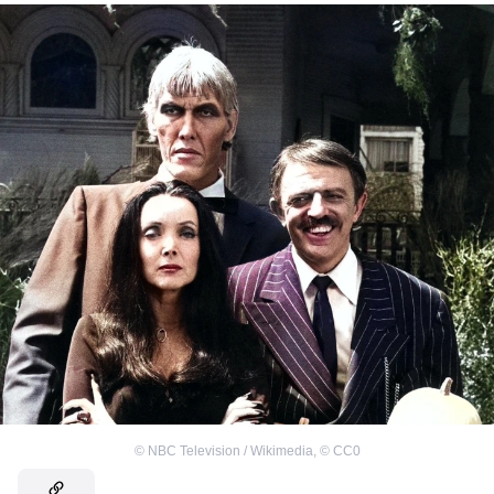
©
NBC Television / Wikimedia
,
©
CC0