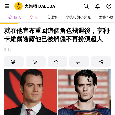
個人
新
心理學
小技巧與小訣竅
女孩小物
就在他宣布重回這個角色幾週後，亨利·
卡維爾透露他已被解僱不再扮演超人
影片
-
-
-
-