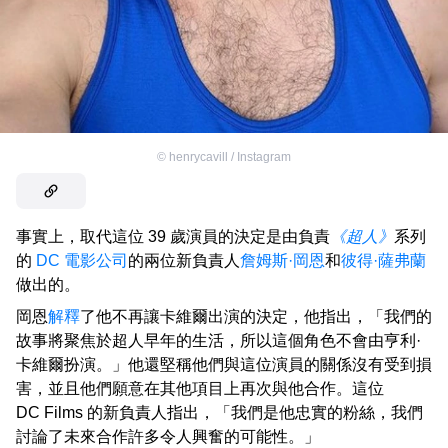
©
henrycavill / Instagram
事實上，取代這位 39 歲演員的決定是由負責
《超人》
系列
的
DC 電影公司
的兩位新負責人
詹姆斯·岡恩
和
彼得
·
薩弗蘭
做出的。
岡恩
解釋
了他不再讓卡維爾出演的決定，他指出，「我們的
故事將聚焦於超人早年的生活，所以這個角色不會由亨利·
卡維爾扮演。」他還堅稱他們與這位演員的關係沒有受到損
害，並且他們願意在其他項目上再次與他合作。這位
DC Films 的新負責人指出，「我們是他忠實的粉絲，我們
討論了未來合作許多令人興奮的可能性。」