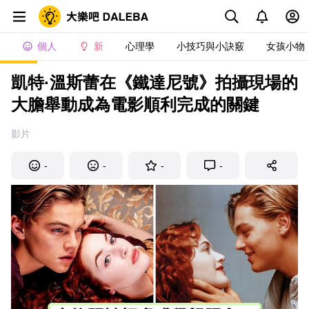
個人
新
心理學
小技巧與小訣竅
女孩小物
凱特·溫斯蕾在《鐵達尼號》拍攝現場的
大膽舉動成為電影順利完成的關鍵
影片
-
-
-
-