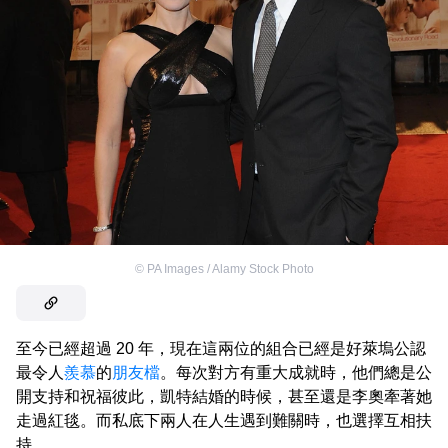
©
PA Images / Alamy Stock Photo
至今已經超過 20 年，現在這兩位的組合已經是好萊塢公認
最令人
羨慕
的
朋友檔
。每次對方有重大成就時，他們總是公
開支持和祝福彼此，凱特結婚的時候，甚至還是李奧牽著她
走過紅毯。而私底下兩人在人生遇到難關時，也選擇互相扶
持。