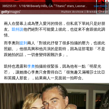
兩人在螢幕上成為墜入愛河的情侶，但私底下單純只是好朋
友。
凱特說
他們絕對不可能愛上彼此，也從來不會跟彼此調
情。
而李奧則
提到
兩人「對彼此抒發了很多拍攝的壓力，也彼此
照顧。」他很高興和他共演的是凱特，因為這部電影「不是
跟她拍的話，一切會變得困難許多」。
凱特也透露和
李奧
拍攝前很緊張，因為他有一點「明星光
芒」，讓她擔心李奧只會覺得自己「很無趣又滿嘴莎士比亞
和英國人那套」，結果兩人一見面就一拍即合。