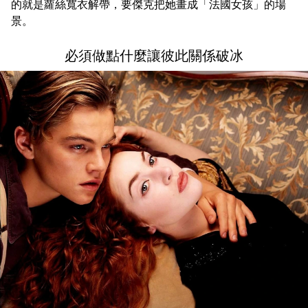
的就是蘿絲寬衣解帶，要傑克把她畫成「法國女孩」的場
景。
必須做點什麼讓彼此關係破冰