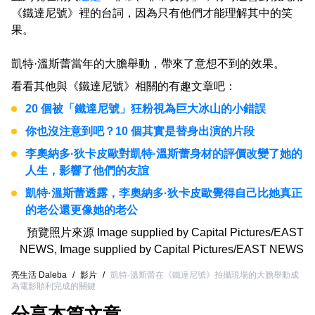
《鐵達尼號》裡的台詞，因為只有他們才能理解其中的笑
果。
凱特·溫斯蕾當年的大膽舉動，帶來了意想不到的效果。
看看其他與《鐵達尼號》相關的有趣文章吧：
20 個被「鐵達尼號」狂粉視為巨大冰山的小錯誤
你也沒注意到吧？10 個其實是替身出演的片段
李奧納多·狄卡皮歐對凱特·溫斯蕾身材的評價改變了她的
人生，影響了他們的友誼
凱特·溫斯蕾透露，李奧納多·狄卡皮歐覺得自己比她真正
的老公還更像她的老公
預覽照片來源
Image supplied by Capital Pictures/EAST
NEWS
,
Image supplied by Capital Pictures/EAST NEWS
亮生活 Daleba
/
影片
/
凱特·溫斯蕾在《鐵達尼號》拍攝現場的大膽舉動成
為電影順利完成的關鍵
分享本篇文章