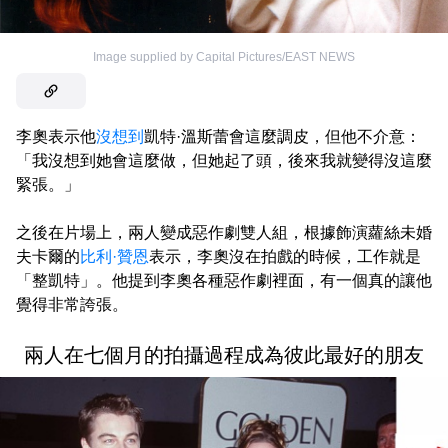
Image supplied by Capital Pictures/EAST NEWS
李奧表示他
沒想到
凱特·溫斯蕾會這麼調皮，但他不介意：
「我沒想到她會這麼做，但她起了頭，後來我就變得沒這麼
緊張。」
之後在片場上，兩人變成惡作劇雙人組，根據飾演蘿絲未婚
夫卡爾的
比利·贊恩
表示，李奧沒在拍戲的時候，工作就是
「整凱特」。他提到李奧各種惡作劇裡面，有一個真的讓他
覺得非常誇張。
兩人在七個月的拍攝過程成為彼此最好的朋友