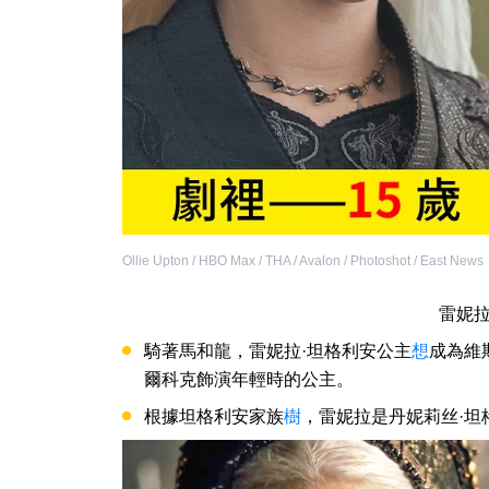
Ollie Upton / HBO Max / THA / Avalon / Photoshot / East News
雷妮拉
騎著馬和龍，雷妮拉·坦格利安公主
想
成為維
爾科克飾演年輕時的公主。
根據坦格利安家族
樹
，雷妮拉是丹妮莉丝·坦