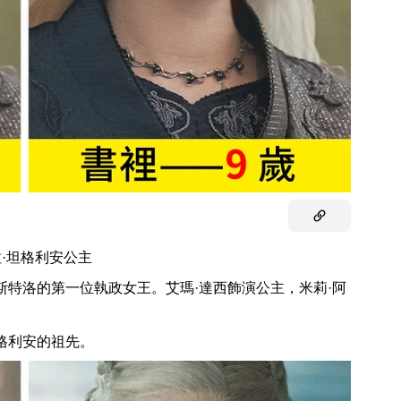
·坦格利安公主
斯特洛的第一位執政女王。艾瑪·達西飾演公主，米莉·阿
格利安的祖先。