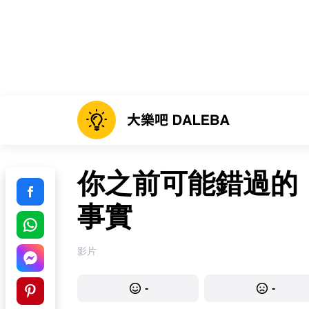
你之前可能錯過的《
事實
影片
-
-