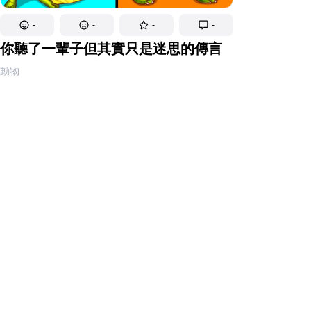
-
-
-
-
你聽了一輩子但其實只是迷思的傳言
動物