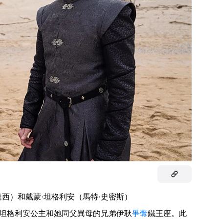
達西）和戴蒙·坦格利安（馬特·史密斯）
·坦格利安公主和她同父異母的兄弟伊耿
爭奪
鐵王座。此