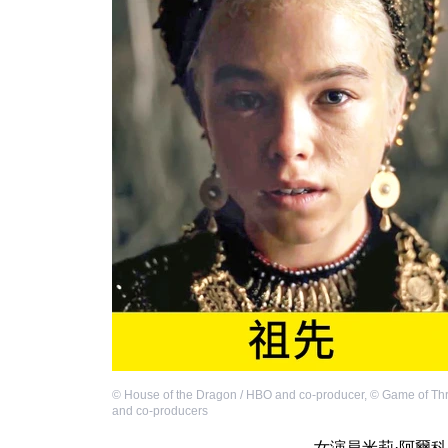
©
House of the Dragon / HBO and co-producer
,
©
Game of Th
and co-producers
女演員米莉·阿爾