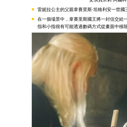
雷妮拉公主的父親韋賽里斯·坦格利安一世國
在一個場景中，韋賽里斯國王將一封信交給
指和小指很有可能透過數碼方式從畫面中移