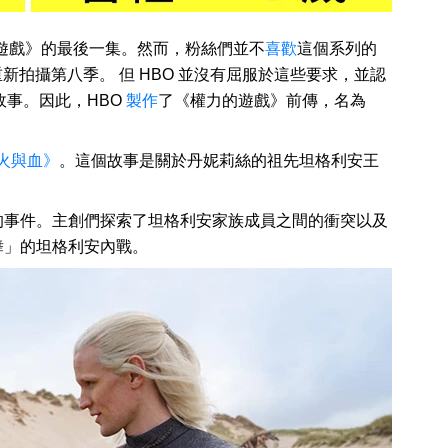
力的遊戲》的最後一集。然而，粉絲們並不
喜歡
這個系列的
重新拍攝第八季。 但 HBO 並沒有屈服於這些要求，並認
故事。因此，HBO
製作
了《權力的遊戲》前傳，名為
火與血》
。這個故事是關於丹妮莉絲的祖先坦格利安王
的事件。主創們探索了坦格利安家族成員之間的衝突以及
舞」的坦格利安內戰。