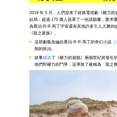
2019 年 5 月，人們迎來了經典電視劇《權
結局：超過 170 萬人簽署了一份請願書，要求
為喬治·R·R·馬丁宇宙還有其他許多引人入勝的
《龍之家族》。
這部劇集改編自喬治·R·R·馬丁的奇幻小說
《
朝的統治。
故事
描述
了《權力的遊戲》兩個世紀前發生
他們對權力的鬥爭，這導致了被稱為「龍之