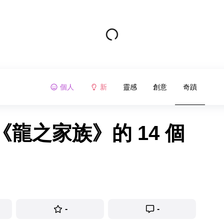
個人
新
靈感
創意
奇蹟
龍之家族》的 14 個
-
-