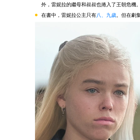
外，雷妮拉的繼母和叔叔也捲入了王朝危機
在書中，雷妮拉公主只有
八、九歲
。但在劇集