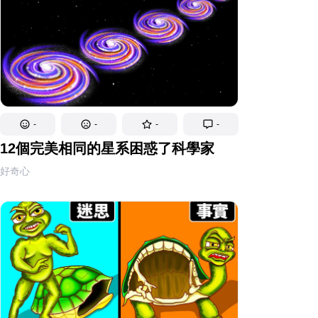
-
-
-
-
12個完美相同的星系困惑了科學家
好奇心