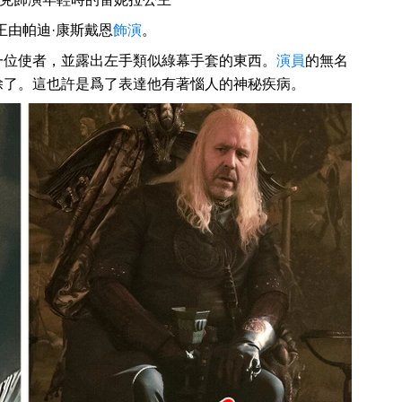
王由帕迪·康斯戴恩
飾演
。
一位使者，並露出左手類似綠幕手套的東西。
演員
的無名
除了。這也許是爲了表達他有著惱人的神秘疾病。