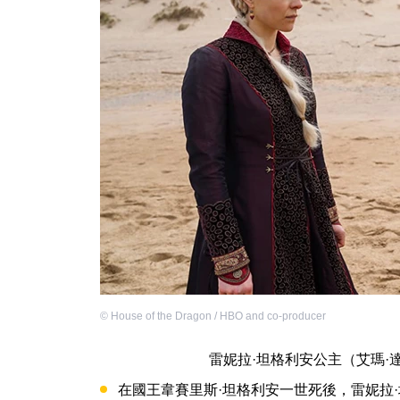
©
House of the Dragon / HBO and co-producer
雷妮拉·坦格利安公主（艾瑪·
在國王韋賽里斯·坦格利安一世死後，雷妮拉