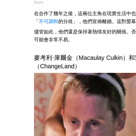
News
在合作了幾年之後，這兩位主角在現實生活中也開始交
「
不可調和
的分歧」，他們宣佈離婚。這對螢幕
儘管如此，他們還是保持著熱情友好的關係。否則，
可能會非常不易。
麥考利·庫爾金（Macaulay Culkin
（ChangeLand）