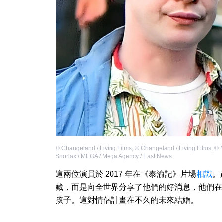
©
Changeland / Living Films
,
©
Changeland / Living Films
,
©
Snorlax / MEGA / Mega Agency / East News
這兩位演員於 2017 年在《泰渝記》片場
相識
。
藏，而是向全世界分享了他們的好消息，他們在
孩子。這對情侶計畫在不久的未來結婚。