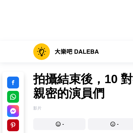
拍攝結束後，10 
親密的演員們
影片
-
-