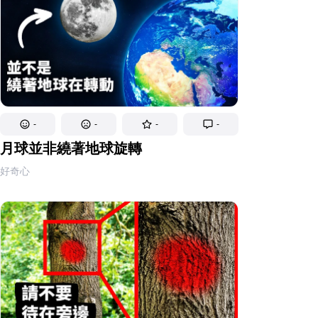
-
-
-
-
月球並非繞著地球旋轉
好奇心