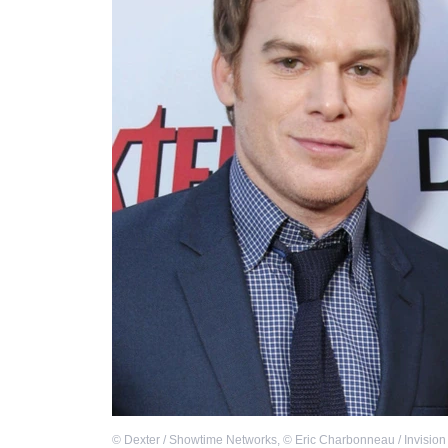
©
Dexter / Showtime Networks
,
©
Eric Charbonneau / Invision 