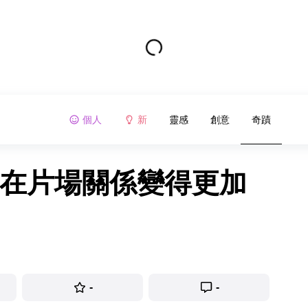
個人
新
靈感
創意
奇蹟
對在片場關係變得更加
-
-