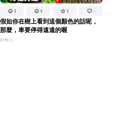
1
1
1
-
假如你在樹上看到這個顏色的話呢，
那麼，車要停得遠遠的喔
好奇心